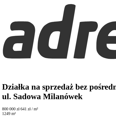
Działka na sprzedaż bez pośred
ul. Sadowa
Milanówek
800 000
zł
641 zł / m²
1249
m²