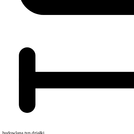
budowlana
typ działki