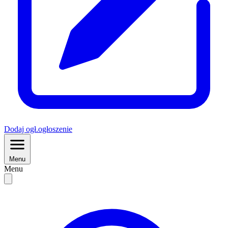
Dodaj
ogł.
ogłoszenie
Menu
Menu