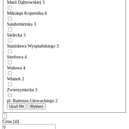
Marii Dąbrowskiej
3
Mikołaja Kopernika
6
Sandomierska
3
Sielecka
3
Stanisława Wyspiańskiego
3
Strefowa
4
Wałowa
4
Wianek
2
Zwierzyniecka
5
pl. Bartosza Głowackiego
2
Usuń filtr
Wybierz
Cena
[zł]