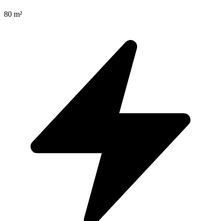
80
m²