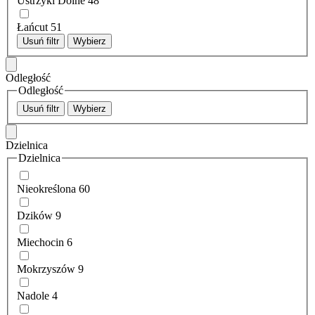
Ustrzyki Dolne
48
Łańcut
51
Usuń filtr
Wybierz
Odległość
Odległość
Usuń filtr
Wybierz
Dzielnica
Dzielnica
Nieokreślona
60
Dzików
9
Miechocin
6
Mokrzyszów
9
Nadole
4