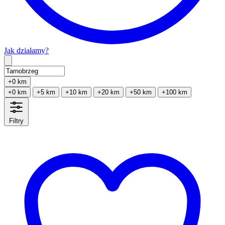
Jak działamy?
Type 2 or more characters for results.
+0 km
+0 km
+5 km
+10 km
+20 km
+50 km
+100 km
Filtry