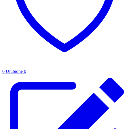
0
Ulubione
0