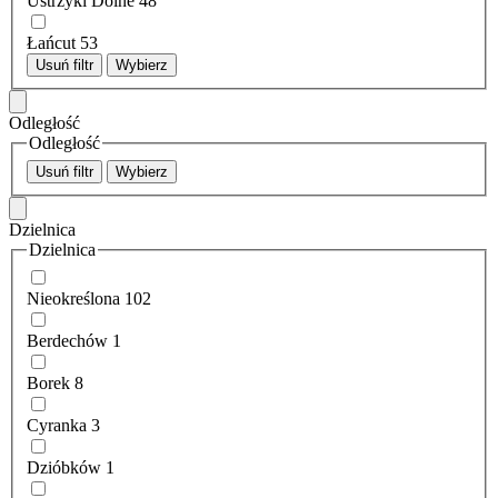
Ustrzyki Dolne
48
Łańcut
53
Usuń filtr
Wybierz
Odległość
Odległość
Usuń filtr
Wybierz
Dzielnica
Dzielnica
Nieokreślona
102
Berdechów
1
Borek
8
Cyranka
3
Dzióbków
1