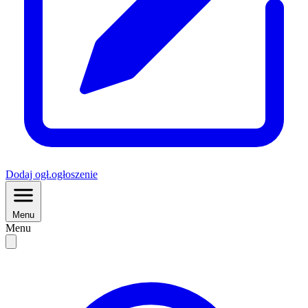
Dodaj
ogł.
ogłoszenie
Menu
Menu