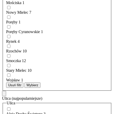
Mościska
1
Nowy Mielec
7
Poręby
1
Poręby Cyranowskie
1
Rynek
4
Rzochów
10
Smoczka
12
Stary Mielec
10
Wojsław
1
Usuń filtr
Wybierz
Ulica
(najpopularniejsze)
Ulica
Aleja Ducha Świętego
3