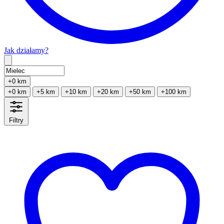
Jak działamy?
Type 2 or more characters for results.
+0 km
+0 km
+5 km
+10 km
+20 km
+50 km
+100 km
Filtry