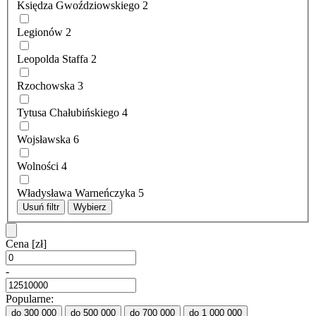
Księdza Gwoździowskiego
2
Legionów
2
Leopolda Staffa
2
Rzochowska
3
Tytusa Chałubińskiego
4
Wojsławska
6
Wolności
4
Władysława Warneńczyka
5
Usuń filtr
Wybierz
Cena
[zł]
-
Popularne:
do 300 000
do 500 000
do 700 000
do 1 000 000