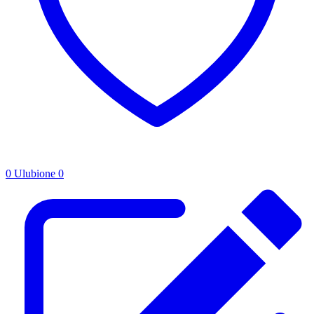
0
Ulubione
0