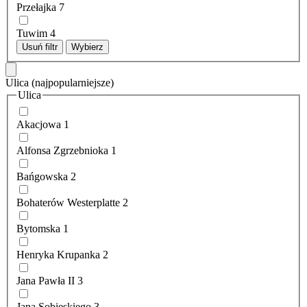
Przełajka
7
Tuwim
4
Usuń filtr
Wybierz
Ulica
(najpopularniejsze)
Ulica
Akacjowa
1
Alfonsa Zgrzebnioka
1
Bańgowska
2
Bohaterów Westerplatte
2
Bytomska
1
Henryka Krupanka
2
Jana Pawła II
3
Jana Sobieskiego
3