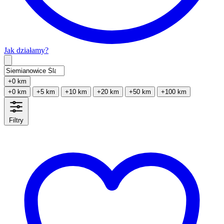
Jak działamy?
Type 2 or more characters for results.
+0 km
+0 km
+5 km
+10 km
+20 km
+50 km
+100 km
Filtry