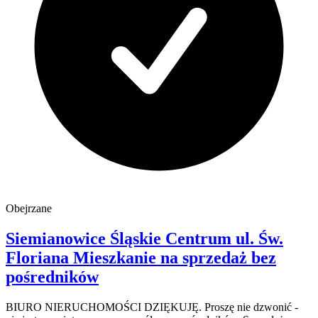
Obejrzane
Siemianowice Śląskie Centrum
ul. Św.
Floriana
Mieszkanie na sprzedaż
bez
pośredników
BIURO NIERUCHOMOŚCI DZIĘKUJĘ. Proszę nie dzwonić -