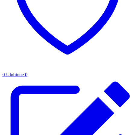
0
Ulubione
0