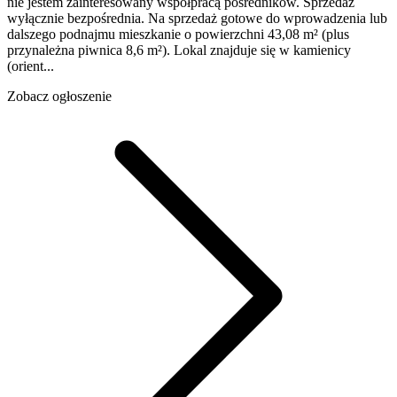
nie jestem zainteresowany współpracą pośredników. Sprzedaż
wyłącznie bezpośrednia. Na sprzedaż gotowe do wprowadzenia lub
dalszego podnajmu mieszkanie o powierzchni 43,08 m² (plus
przynależna piwnica 8,6 m²). Lokal znajduje się w kamienicy
(orient...
Zobacz ogłoszenie