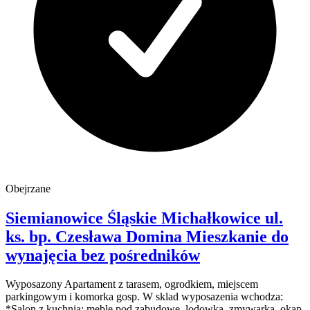
Obejrzane
Siemianowice Śląskie Michałkowice
ul.
ks. bp. Czesława Domina
Mieszkanie do
wynajęcia
bez pośredników
Wyposazony Apartament z tarasem, ogrodkiem, miejscem
parkingowym i komorka gosp. W sklad wyposazenia wchodza:
*Salon z kuchnia: meble pod zabudowe, lodowka, zmywarka, okap,