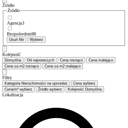
Źródło
Źródło
Agencja
3
Bezpośrednie
88
Usuń filtr
Wybierz
Kolejność
Domyślna
Od najnowszych
Cena
rosnąco
Cena
malejąco
Cena za m2
rosnąco
Cena za m2
malejąco
Filtry
Kategoria
Nieruchomości na sprzedaż
Cena
wybierz
Cena/m²
wybierz
Źródło
wybierz
Kolejność
Domyślna
Lokalizacja