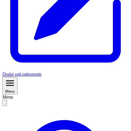
Dodaj
ogł.
ogłoszenie
Menu
Menu