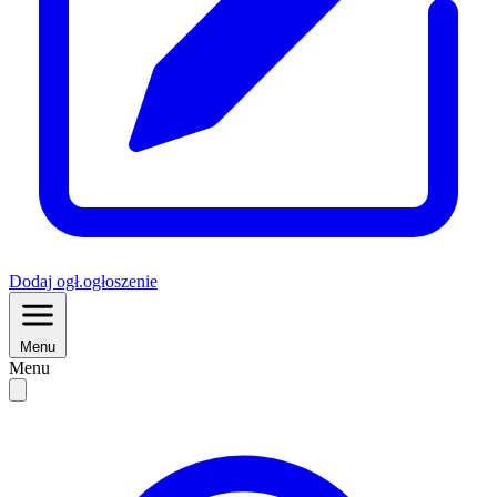
Dodaj
ogł.
ogłoszenie
Menu
Menu