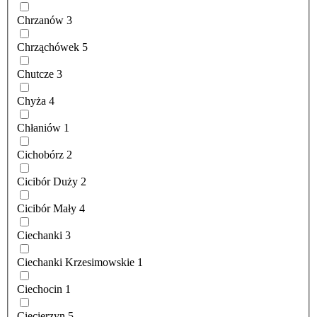
Chrzanów
3
Chrząchówek
5
Chutcze
3
Chyża
4
Chłaniów
1
Cichobórz
2
Cicibór Duży
2
Cicibór Mały
4
Ciechanki
3
Ciechanki Krzesimowskie
1
Ciechocin
1
Ciecierzyn
5