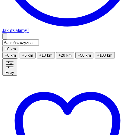
Jak działamy?
Type 2 or more characters for results.
+0 km
+0 km
+5 km
+10 km
+20 km
+50 km
+100 km
Filtry