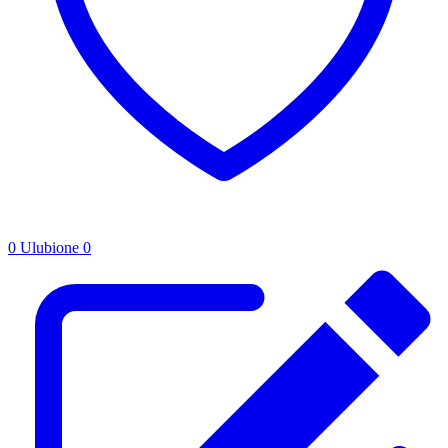
0
Ulubione
0