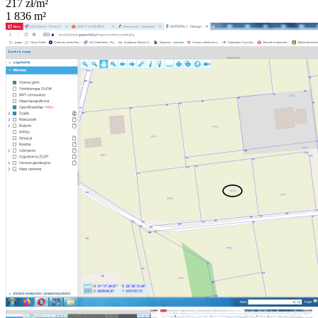
217
zł/m²
1 836
m²