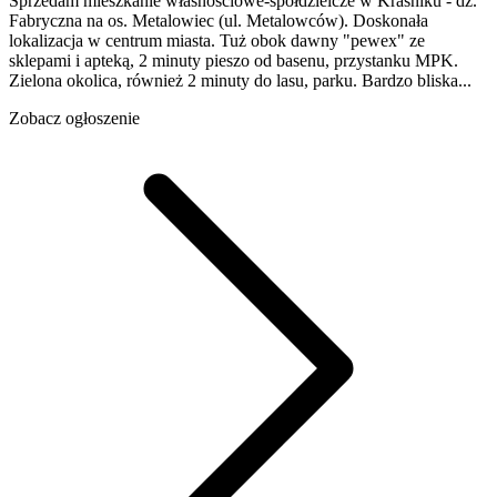
Sprzedam mieszkanie własnościowe-spółdzielcze w Kraśniku - dz.
Fabryczna na os. Metalowiec (ul. Metalowców). Doskonała
lokalizacja w centrum miasta. Tuż obok dawny "pewex" ze
sklepami i apteką, 2 minuty pieszo od basenu, przystanku MPK.
Zielona okolica, również 2 minuty do lasu, parku. Bardzo bliska...
Zobacz ogłoszenie