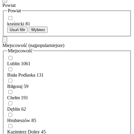
Powiat
Powiat
kraśnicki
81
Usuń filtr
Wybierz
Miejscowość
(najpopularniejsze)
Miejscowość
Lublin
1061
Biała Podlaska
131
Biłgoraj
59
Chełm
191
Dęblin
62
Hrubieszów
85
Kazimierz Dolny
45