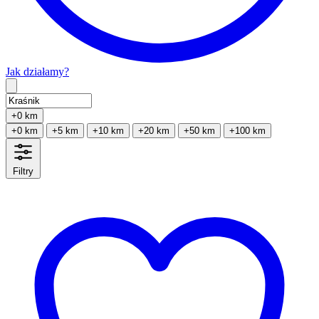
Jak działamy?
Type 2 or more characters for results.
+0 km
+0 km
+5 km
+10 km
+20 km
+50 km
+100 km
Filtry