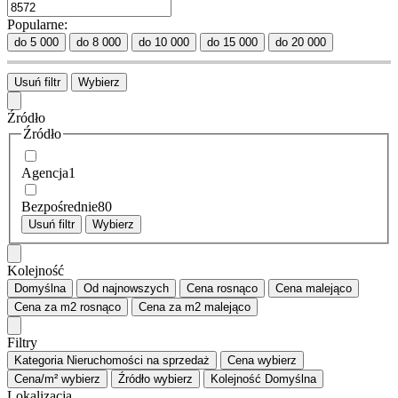
Popularne:
do 5 000
do 8 000
do 10 000
do 15 000
do 20 000
Usuń filtr
Wybierz
Źródło
Źródło
Agencja
1
Bezpośrednie
80
Usuń filtr
Wybierz
Kolejność
Domyślna
Od najnowszych
Cena
rosnąco
Cena
malejąco
Cena za m2
rosnąco
Cena za m2
malejąco
Filtry
Kategoria
Nieruchomości na sprzedaż
Cena
wybierz
Cena/m²
wybierz
Źródło
wybierz
Kolejność
Domyślna
Lokalizacja