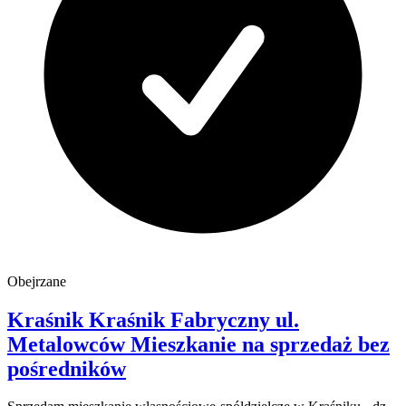
Obejrzane
Kraśnik Kraśnik Fabryczny
ul.
Metalowców
Mieszkanie na sprzedaż
bez
pośredników