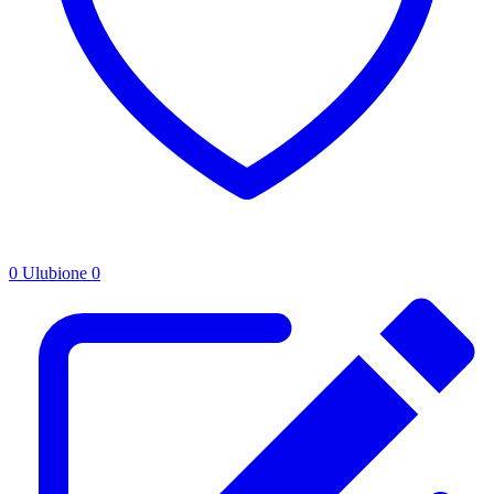
0
Ulubione
0