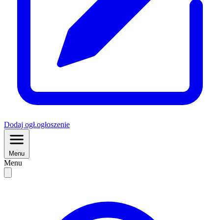
Dodaj
ogł.
ogłoszenie
Menu
Menu