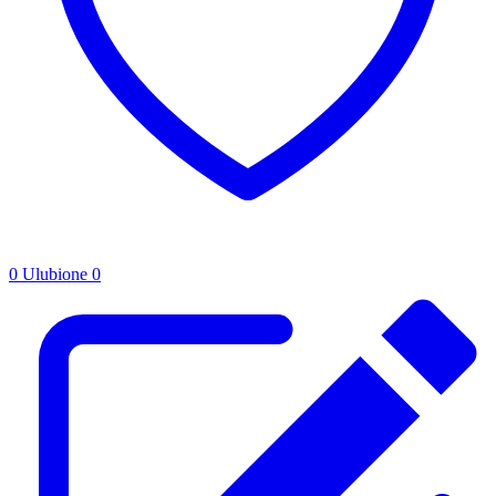
0
Ulubione
0