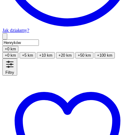
Jak działamy?
Type 2 or more characters for results.
+0 km
+0 km
+5 km
+10 km
+20 km
+50 km
+100 km
Filtry