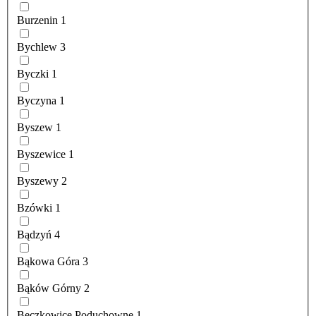
Burzenin
1
Bychlew
3
Byczki
1
Byczyna
1
Byszew
1
Byszewice
1
Byszewy
2
Bzówki
1
Bądzyń
4
Bąkowa Góra
3
Bąków Górny
2
Bęczkowice Poduchowne
1