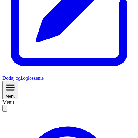
Dodaj
ogł.
ogłoszenie
Menu
Menu