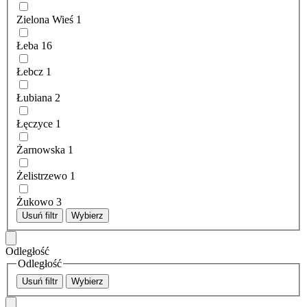
Zielona Wieś
1
Łeba
16
Łebcz
1
Łubiana
2
Łęczyce
1
Żarnowska
1
Żelistrzewo
1
Żukowo
3
Usuń filtr
Wybierz
Odległość
Odległość
Usuń filtr
Wybierz