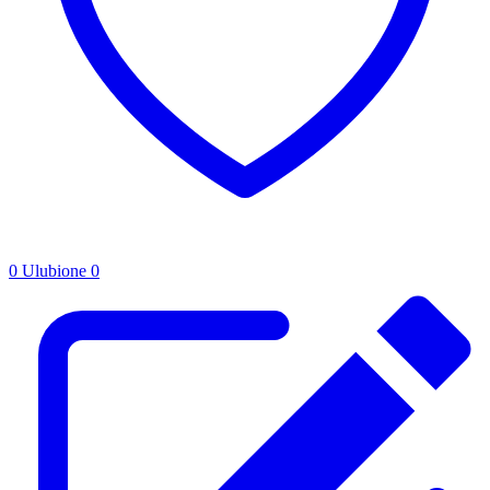
0
Ulubione
0