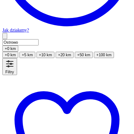
Jak działamy?
Type 2 or more characters for results.
+0 km
+0 km
+5 km
+10 km
+20 km
+50 km
+100 km
Filtry