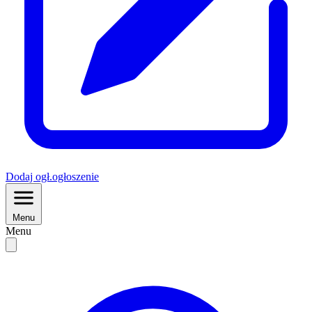
Dodaj
ogł.
ogłoszenie
Menu
Menu