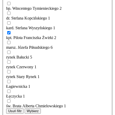
bp. Wincentego Tymienieckiego
2
dr. Stefana Kopcińskiego
1
kard. Stefana Wyszyńskiego
1
kpt. Pilota Franciszka Żwirki
2
marsz. Józefa Piłsudskiego
6
rynek Bałucki
5
rynek Czerwony
1
rynek Stary Rynek
1
Łagiewnicka
1
Łęczycka
1
św. Brata Alberta Chmielowskiego
1
Usuń filtr
Wybierz