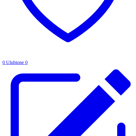
0
Ulubione
0