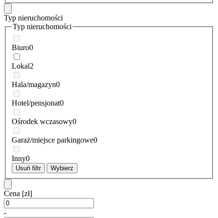
Typ nieruchomości
Typ nieruchomości
Biuro
0
Lokal
2
Hala/magazyn
0
Hotel/pensjonat
0
Ośrodek wczasowy
0
Garaż/miejsce parkingowe
0
Inny
0
Usuń filtr
Wybierz
Cena
[zł]
-