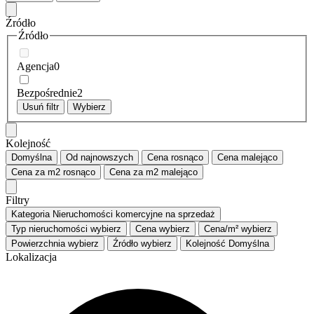
Źródło
Źródło
Agencja
0
Bezpośrednie
2
Usuń filtr
Wybierz
Kolejność
Domyślna
Od najnowszych
Cena
rosnąco
Cena
malejąco
Cena za m2
rosnąco
Cena za m2
malejąco
Filtry
Kategoria
Nieruchomości komercyjne na sprzedaż
Typ nieruchomości
wybierz
Cena
wybierz
Cena/m²
wybierz
Powierzchnia
wybierz
Źródło
wybierz
Kolejność
Domyślna
Lokalizacja