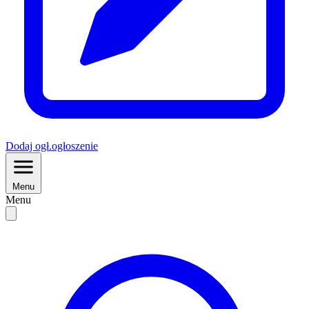
Dodaj
ogł.
ogłoszenie
Menu
Menu