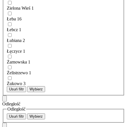
Zielona Wieś
1
Łeba
16
Łebcz
1
Łubiana
2
Łęczyce
1
Żarnowska
1
Żelistrzewo
1
Żukowo
3
Usuń filtr
Wybierz
Odległość
Odległość
Usuń filtr
Wybierz