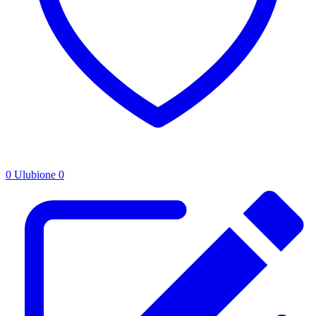
0
Ulubione
0