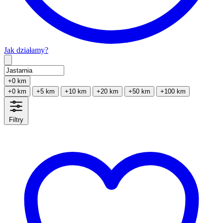
Jak działamy?
Type 2 or more characters for results.
+0 km
+0 km
+5 km
+10 km
+20 km
+50 km
+100 km
Filtry