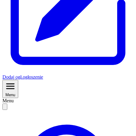
Dodaj
ogł.
ogłoszenie
Menu
Menu