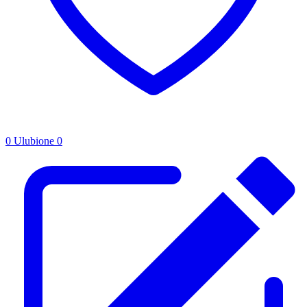
0
Ulubione
0