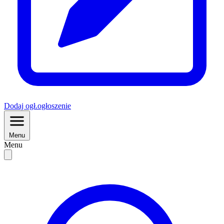
Dodaj
ogł.
ogłoszenie
Menu
Menu