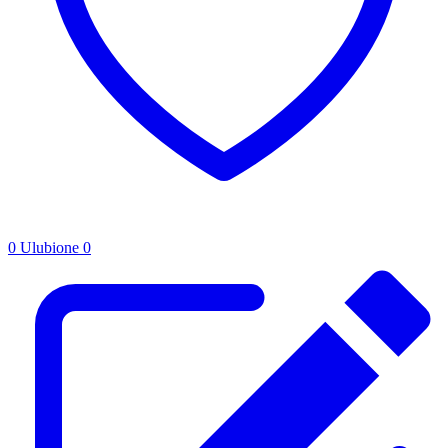
0
Ulubione
0