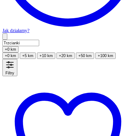
Jak działamy?
Type 2 or more characters for results.
+0 km
+0 km
+5 km
+10 km
+20 km
+50 km
+100 km
Filtry