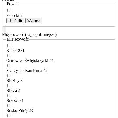
Powiat
kielecki
2
Usuń filtr
Wybierz
Miejscowość
(najpopularniejsze)
Miejscowość
Kielce
281
Ostrowiec Świętokrzyski
54
Skarżysko-Kamienna
42
Bidziny
3
Bilcza
2
Brzeście
1
Busko-Zdrój
23