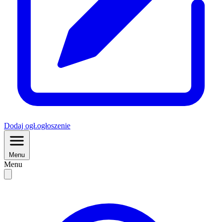
Dodaj
ogł.
ogłoszenie
Menu
Menu