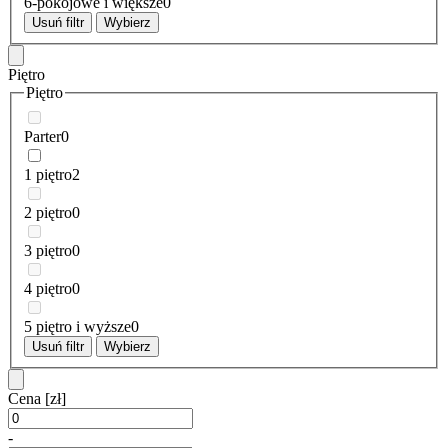
6-pokojowe i większe
0
Usuń filtr
Wybierz
Piętro
Piętro
Parter
0
1 piętro
2
2 piętro
0
3 piętro
0
4 piętro
0
5 piętro i wyższe
0
Usuń filtr
Wybierz
Cena
[zł]
-