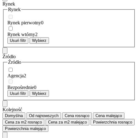
Rynek
Rynek
Rynek pierwotny
0
Rynek wtórny
2
Usuń filtr
Wybierz
Źródło
Źródło
Agencja
2
Bezpośrednie
0
Usuń filtr
Wybierz
Kolejność
Domyślna
Od najnowszych
Cena
rosnąco
Cena
malejąco
Cena za m2
rosnąco
Cena za m2
malejąco
Powierzchnia
rosnąco
Powierzchnia
malejąco