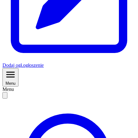
Dodaj
ogł.
ogłoszenie
Menu
Menu