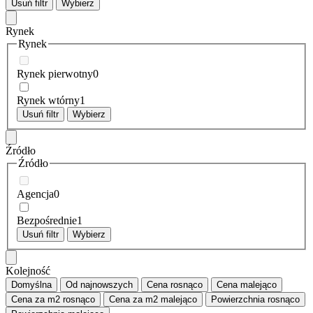
Usuń filtr
Wybierz
Rynek
Rynek
Rynek pierwotny
0
Rynek wtórny
1
Usuń filtr
Wybierz
Źródło
Źródło
Agencja
0
Bezpośrednie
1
Usuń filtr
Wybierz
Kolejność
Domyślna
Od najnowszych
Cena
rosnąco
Cena
malejąco
Cena za m2
rosnąco
Cena za m2
malejąco
Powierzchnia
rosnąco