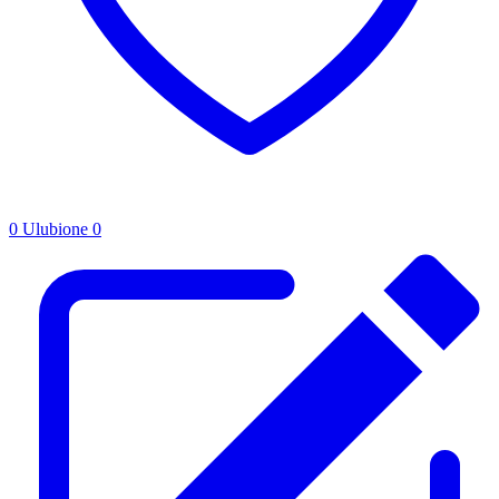
0
Ulubione
0