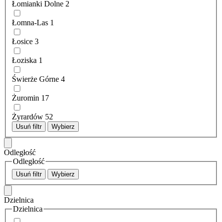
Łomianki Dolne
2
Łomna-Las
1
Łosice
3
Łoziska
1
Świerże Górne
4
Żuromin
17
Żyrardów
52
Usuń filtr
Wybierz
Odległość
Odległość
Usuń filtr
Wybierz
Dzielnica
Dzielnica