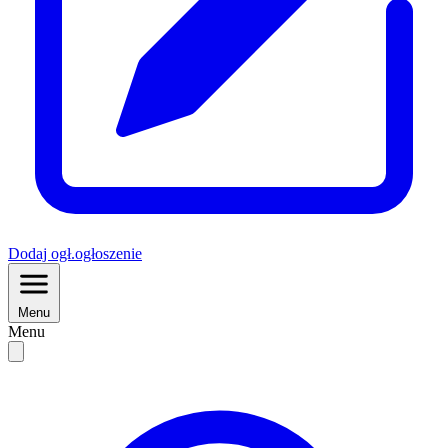
Dodaj
ogł.
ogłoszenie
Menu
Menu