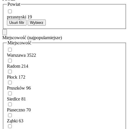
Powiat
przasnyski
19
Usuń filtr
Wybierz
Miejscowość
(najpopularniejsze)
Miejscowość
Warszawa
3522
Radom
214
Płock
172
Pruszków
96
Siedlce
81
Piaseczno
70
Ząbki
63