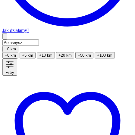
Jak działamy?
Type 2 or more characters for results.
+0 km
+0 km
+5 km
+10 km
+20 km
+50 km
+100 km
Filtry