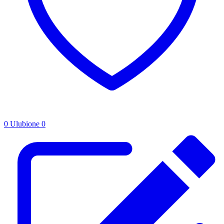
0
Ulubione
0