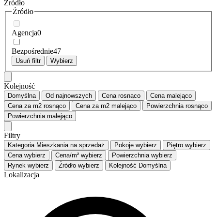
Źródło
Źródło
Agencja
0
Bezpośrednie
47
Usuń filtr
Wybierz
Kolejność
Domyślna
Od najnowszych
Cena
rosnąco
Cena
malejąco
Cena za m2
rosnąco
Cena za m2
malejąco
Powierzchnia
rosnąco
Powierzchnia
malejąco
Filtry
Kategoria
Mieszkania na sprzedaż
Pokoje
wybierz
Piętro
wybierz
Cena
wybierz
Cena/m²
wybierz
Powierzchnia
wybierz
Rynek
wybierz
Źródło
wybierz
Kolejność
Domyślna
Lokalizacja