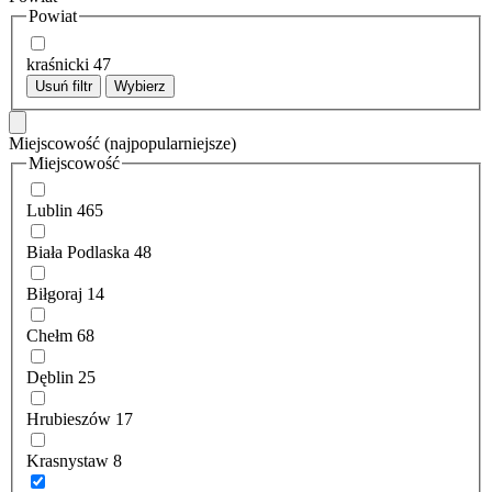
Powiat
kraśnicki
47
Usuń filtr
Wybierz
Miejscowość
(najpopularniejsze)
Miejscowość
Lublin
465
Biała Podlaska
48
Biłgoraj
14
Chełm
68
Dęblin
25
Hrubieszów
17
Krasnystaw
8