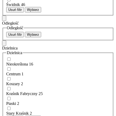
Świdnik
46
Usuń filtr
Wybierz
Odległość
Odległość
Usuń filtr
Wybierz
Dzielnica
Dzielnica
Nieokreślona
16
Centrum
1
Koszary
2
Kraśnik Fabryczny
25
Piaski
2
Stary Kraśnik
2