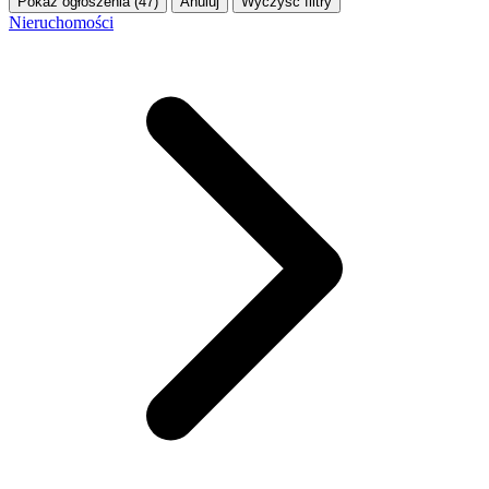
Pokaż ogłoszenia (47)
Anuluj
Wyczyść filtry
Nieruchomości