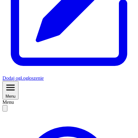
Dodaj
ogł.
ogłoszenie
Menu
Menu