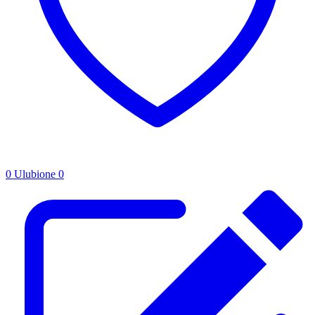
0
Ulubione
0