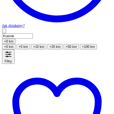
Jak działamy?
Type 2 or more characters for results.
+0 km
+0 km
+5 km
+10 km
+20 km
+50 km
+100 km
Filtry