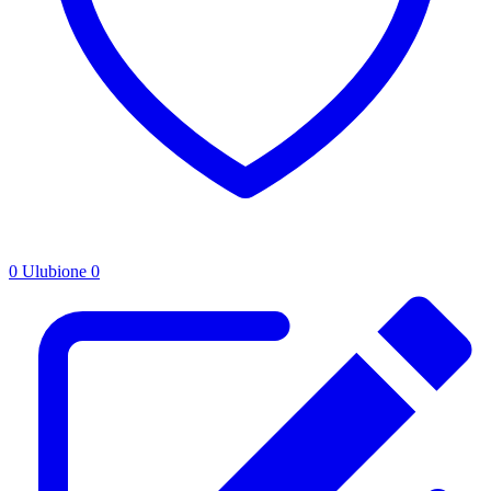
0
Ulubione
0