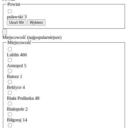
Powiat
puławski
3
Usuń filtr
Wybierz
Miejscowość
(najpopularniejsze)
Miejscowość
Lublin
466
Annopol
5
Batorz
1
Bełżyce
4
Biała Podlaska
48
Białopole
2
Biłgoraj
14