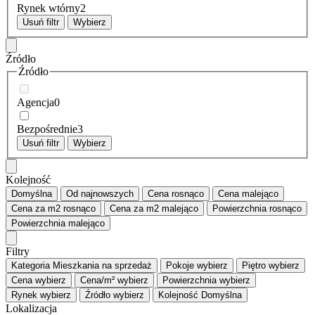
Rynek wtórny
2
Usuń filtr
Wybierz
Źródło
Źródło
Agencja
0
Bezpośrednie
3
Usuń filtr
Wybierz
Kolejność
Domyślna
Od najnowszych
Cena
rosnąco
Cena
malejąco
Cena za m2
rosnąco
Cena za m2
malejąco
Powierzchnia
rosnąco
Powierzchnia
malejąco
Filtry
Kategoria
Mieszkania na sprzedaż
Pokoje
wybierz
Piętro
wybierz
Cena
wybierz
Cena/m²
wybierz
Powierzchnia
wybierz
Rynek
wybierz
Źródło
wybierz
Kolejność
Domyślna
Lokalizacja