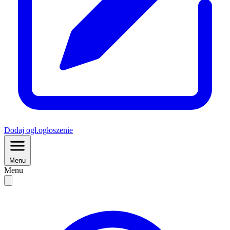
Dodaj
ogł.
ogłoszenie
Menu
Menu