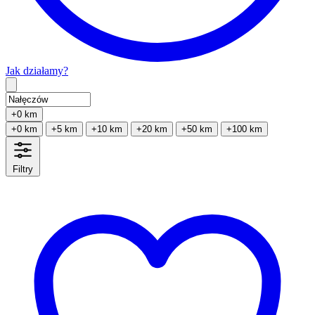
Jak działamy?
Type 2 or more characters for results.
+0 km
+0 km
+5 km
+10 km
+20 km
+50 km
+100 km
Filtry