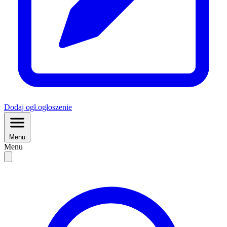
Dodaj
ogł.
ogłoszenie
Menu
Menu