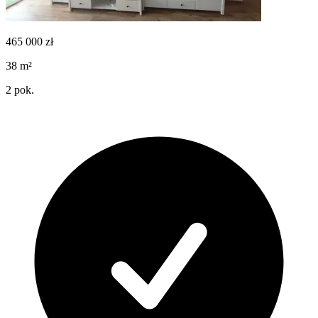
465 000
zł
38
m²
2
pok.