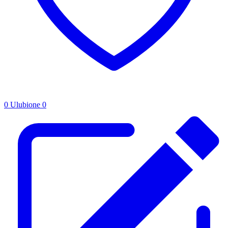
0
Ulubione
0