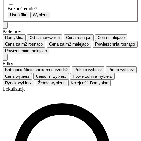
Bezpośrednie
7
Usuń filtr
Wybierz
Kolejność
Domyślna
Od najnowszych
Cena
rosnąco
Cena
malejąco
Cena za m2
rosnąco
Cena za m2
malejąco
Powierzchnia
rosnąco
Powierzchnia
malejąco
Filtry
Kategoria
Mieszkania na sprzedaż
Pokoje
wybierz
Piętro
wybierz
Cena
wybierz
Cena/m²
wybierz
Powierzchnia
wybierz
Rynek
wybierz
Źródło
wybierz
Kolejność
Domyślna
Lokalizacja