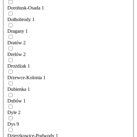
Dorohusk-Osada
1
Dołhobrody
1
Dragany
1
Dratów
2
Drelów
2
Drożdżak
1
Drzewce-Kolonia
1
Dubienka
1
Dubów
1
Dyle
2
Dys
9
Dzierzkowice-Podwody
1