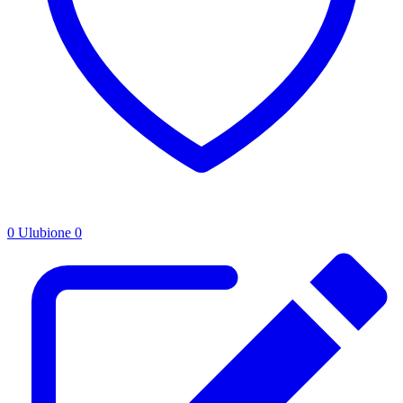
0
Ulubione
0