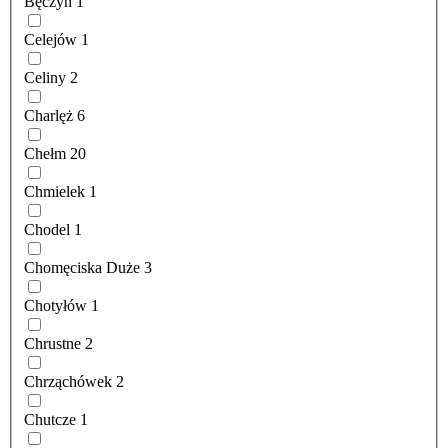
Bęczyn
1
Celejów
1
Celiny
2
Charlęż
6
Chełm
20
Chmielek
1
Chodel
1
Chomęciska Duże
3
Chotyłów
1
Chrustne
2
Chrząchówek
2
Chutcze
1