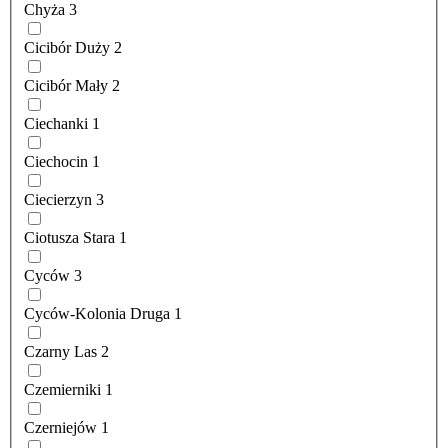
Chyża
3
Cicibór Duży
2
Cicibór Mały
2
Ciechanki
1
Ciechocin
1
Ciecierzyn
3
Ciotusza Stara
1
Cyców
3
Cyców-Kolonia Druga
1
Czarny Las
2
Czemierniki
1
Czerniejów
1