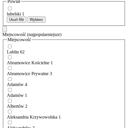
Powiat
lubelski
1
Usuń filtr
Wybierz
Miejscowość
(najpopularniejsze)
Miejscowość
Lublin
62
Abramowice Kościelne
1
Abramowice Prywatne
3
Adamów
4
Adamów
1
Albertów
2
Aleksandria Krzywowolska
1
Aleksandrów
2