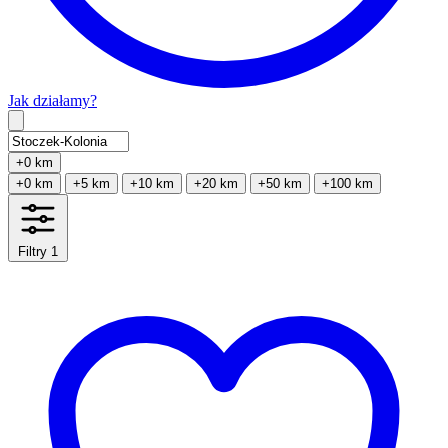
Jak działamy?
Type 2 or more characters for results.
+0 km
+0 km
+5 km
+10 km
+20 km
+50 km
+100 km
Filtry
1