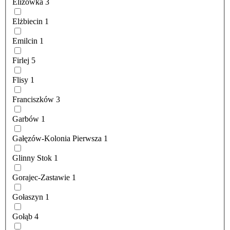
Elizówka
3
Elżbiecin
1
Emilcin
1
Firlej
5
Flisy
1
Franciszków
3
Garbów
1
Gałęzów-Kolonia Pierwsza
1
Glinny Stok
1
Gorajec-Zastawie
1
Gołaszyn
1
Gołąb
4