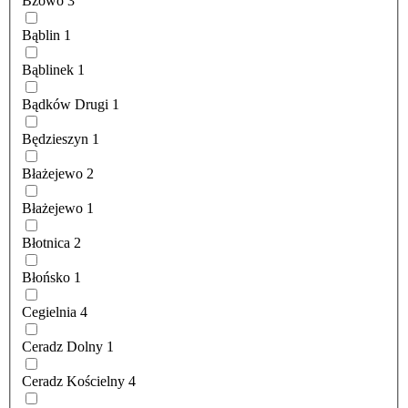
Bzowo
3
Bąblin
1
Bąblinek
1
Bądków Drugi
1
Będzieszyn
1
Błażejewo
2
Błażejewo
1
Błotnica
2
Błońsko
1
Cegielnia
4
Ceradz Dolny
1
Ceradz Kościelny
4