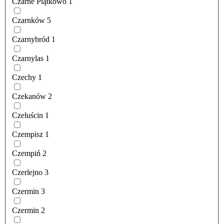
Czarne Piątkowo
1
Czarnków
5
Czarnybród
1
Czarnylas
1
Czechy
1
Czekanów
2
Czeluścin
1
Czempisz
1
Czempiń
2
Czerlejno
3
Czermin
3
Czermin
2