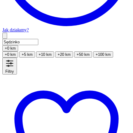
Jak działamy?
Type 2 or more characters for results.
+0 km
+0 km
+5 km
+10 km
+20 km
+50 km
+100 km
Filtry