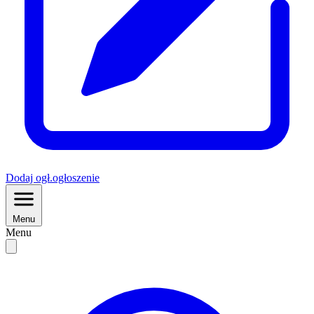
Dodaj
ogł.
ogłoszenie
Menu
Menu