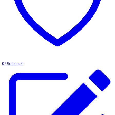
0
Ulubione
0