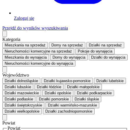
Zaloguj się
Przejdź do wyników wyszukiwania
Kategoria
Mieszkania
na sprzedaż
Domy
na sprzedaż
Działki
na sprzedaż
Nieruchomości komercyjne
na sprzedaż
Pokoje
do wynajęcia
Mieszkania
do wynajęcia
Domy
do wynajęcia
Działki
do wynajęcia
Nieruchomości komercyjne
do wynajęcia
Województwo
Działki dolnośląskie
Działki kujawsko-pomorskie
Działki lubelskie
Działki lubuskie
Działki łódzkie
Działki małopolskie
Działki mazowieckie
Działki opolskie
Działki podkarpackie
Działki podlaskie
Działki pomorskie
Działki śląskie
Działki świętokrzyskie
Działki warmińsko-mazurskie
Działki wielkopolskie
Działki zachodniopomorskie
Powiat
Powiat