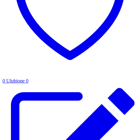
0
Ulubione
0