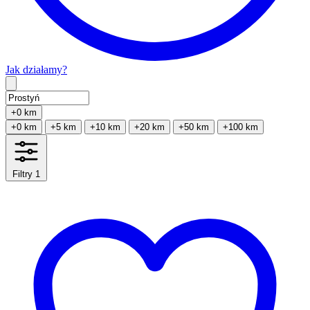
Jak działamy?
Type 2 or more characters for results.
+0 km
+0 km
+5 km
+10 km
+20 km
+50 km
+100 km
Filtry
1