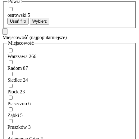
Powiat
ostrowski
5
Usuń filtr
Wybierz
Miejscowość
(najpopularniejsze)
Miejscowość
Warszawa
266
Radom
87
Siedlce
24
Płock
23
Piaseczno
6
Ząbki
5
Pruszków
3
Adamowa Góra
3