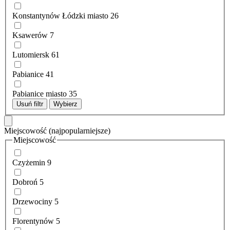
Konstantynów Łódzki miasto
26
Ksawerów
7
Lutomiersk
61
Pabianice
41
Pabianice miasto
35
Usuń filtr
Wybierz
Miejscowość
(najpopularniejsze)
Miejscowość
Czyżemin
9
Dobroń
5
Drzewociny
5
Florentynów
5