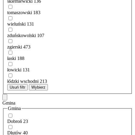
skierniewicki
136
tomaszowski
183
wieluński
131
zduńskowolski
107
zgierski
473
łaski
188
łowicki
131
łódzki wschodni
213
Usuń filtr
Wybierz
Gmina
Gmina
Dobroń
23
Dłutów
40