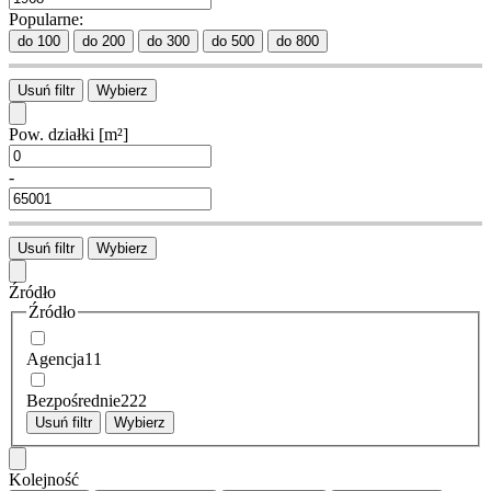
Popularne:
do 100
do 200
do 300
do 500
do 800
Usuń filtr
Wybierz
Pow. działki
[m²]
-
Usuń filtr
Wybierz
Źródło
Źródło
Agencja
11
Bezpośrednie
222
Usuń filtr
Wybierz
Kolejność