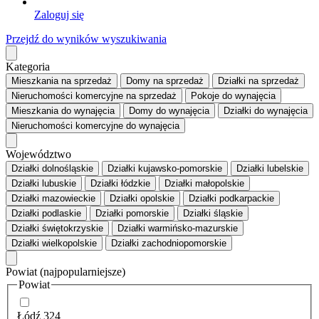
Zaloguj się
Przejdź do wyników wyszukiwania
Kategoria
Mieszkania
na sprzedaż
Domy
na sprzedaż
Działki
na sprzedaż
Nieruchomości komercyjne
na sprzedaż
Pokoje
do wynajęcia
Mieszkania
do wynajęcia
Domy
do wynajęcia
Działki
do wynajęcia
Nieruchomości komercyjne
do wynajęcia
Województwo
Działki dolnośląskie
Działki kujawsko-pomorskie
Działki lubelskie
Działki lubuskie
Działki łódzkie
Działki małopolskie
Działki mazowieckie
Działki opolskie
Działki podkarpackie
Działki podlaskie
Działki pomorskie
Działki śląskie
Działki świętokrzyskie
Działki warmińsko-mazurskie
Działki wielkopolskie
Działki zachodniopomorskie
Powiat
(najpopularniejsze)
Powiat
Łódź
324