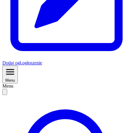
Dodaj
ogł.
ogłoszenie
Menu
Menu