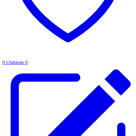
0
Ulubione
0