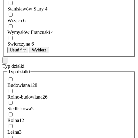
Stanisławów Stary
4
Wrząca
6
Wymysłów Francuski
4
Świerczyna
6
Usuń filtr
Wybierz
Typ działki
Typ działki
Budowlana
128
Rolno-budowlana
26
Siedliskowa
5
Rolna
12
Leśna
3