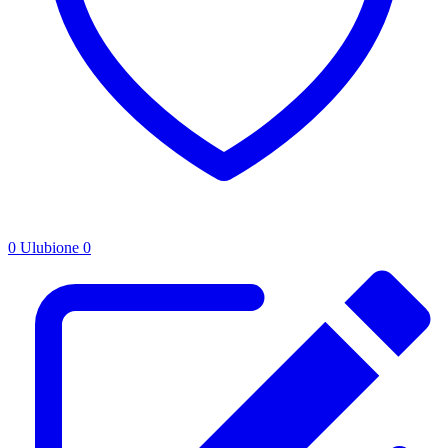
0
Ulubione
0