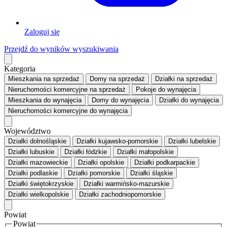
Zaloguj się
Przejdź do wyników wyszukiwania
Kategoria
Mieszkania
na sprzedaż
Domy
na sprzedaż
Działki
na sprzedaż
Nieruchomości komercyjne
na sprzedaż
Pokoje
do wynajęcia
Mieszkania
do wynajęcia
Domy
do wynajęcia
Działki
do wynajęcia
Nieruchomości komercyjne
do wynajęcia
Województwo
Działki dolnośląskie
Działki kujawsko-pomorskie
Działki lubelskie
Działki lubuskie
Działki łódzkie
Działki małopolskie
Działki mazowieckie
Działki opolskie
Działki podkarpackie
Działki podlaskie
Działki pomorskie
Działki śląskie
Działki świętokrzyskie
Działki warmińsko-mazurskie
Działki wielkopolskie
Działki zachodniopomorskie
Powiat
Powiat