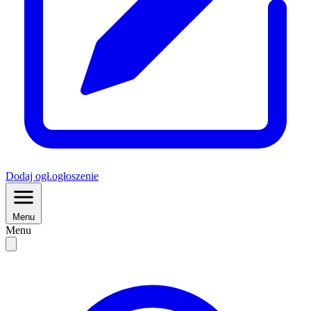
Dodaj
ogł.
ogłoszenie
Menu
Menu