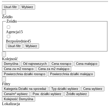
Usuń filtr
Wybierz
Źródło
Źródło
Agencja
15
Bezpośrednie
45
Usuń filtr
Wybierz
Kolejność
Domyślna
Od najnowszych
Cena
rosnąco
Cena
malejąco
Cena za m2
rosnąco
Cena za m2
malejąco
Powierzchnia działki
rosnąco
Powierzchnia działki
malejąco
Filtry
Kategoria
Działki na sprzedaż
Typ działki
wybierz
Cena
wybierz
Cena/m²
wybierz
Pow. działki
wybierz
Źródło
wybierz
Kolejność
Domyślna
Lokalizacja