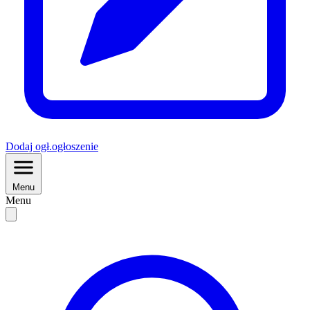
Dodaj
ogł.
ogłoszenie
Menu
Menu