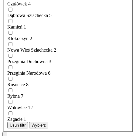
Czułówek
4
Dąbrowa Szlachecka
5
Kamień
1
Kłokoczyn
2
Nowa Wieś Szlachecka
2
Przeginia Duchowna
3
Przeginia Narodowa
6
Rusocice
8
Rybna
7
Wołowice
12
Zagacie
1
Usuń filtr
Wybierz