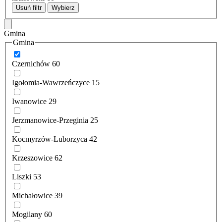
Usuń filtr
Wybierz
Gmina
Gmina
Czernichów
60
Igołomia-Wawrzeńczyce
15
Iwanowice
29
Jerzmanowice-Przeginia
25
Kocmyrzów-Luborzyca
42
Krzeszowice
62
Liszki
53
Michałowice
39
Mogilany
60