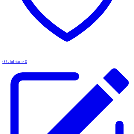
0
Ulubione
0