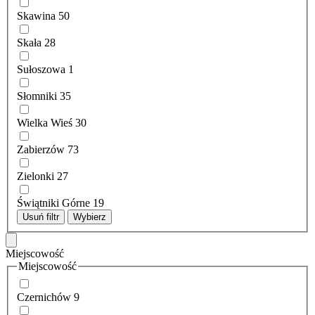
Skawina
50
Skała
28
Sułoszowa
1
Słomniki
35
Wielka Wieś
30
Zabierzów
73
Zielonki
27
Świątniki Górne
19
Usuń filtr
Wybierz
Miejscowość
Miejscowość
Czernichów
9