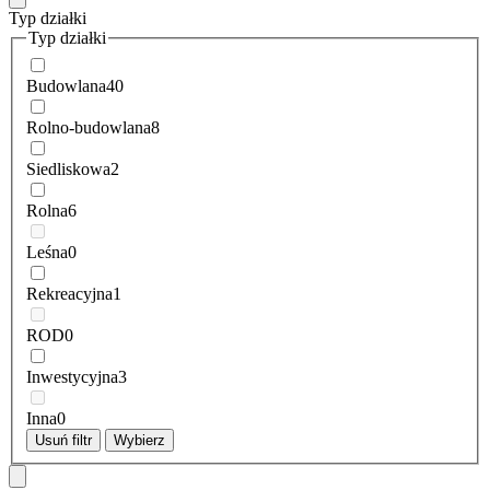
Typ działki
Typ działki
Budowlana
40
Rolno-budowlana
8
Siedliskowa
2
Rolna
6
Leśna
0
Rekreacyjna
1
ROD
0
Inwestycyjna
3
Inna
0
Usuń filtr
Wybierz