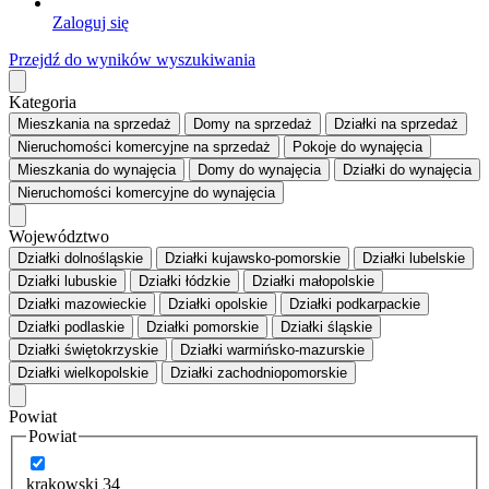
Zaloguj się
Przejdź do wyników wyszukiwania
Kategoria
Mieszkania
na sprzedaż
Domy
na sprzedaż
Działki
na sprzedaż
Nieruchomości komercyjne
na sprzedaż
Pokoje
do wynajęcia
Mieszkania
do wynajęcia
Domy
do wynajęcia
Działki
do wynajęcia
Nieruchomości komercyjne
do wynajęcia
Województwo
Działki dolnośląskie
Działki kujawsko-pomorskie
Działki lubelskie
Działki lubuskie
Działki łódzkie
Działki małopolskie
Działki mazowieckie
Działki opolskie
Działki podkarpackie
Działki podlaskie
Działki pomorskie
Działki śląskie
Działki świętokrzyskie
Działki warmińsko-mazurskie
Działki wielkopolskie
Działki zachodniopomorskie
Powiat
Powiat
krakowski
34