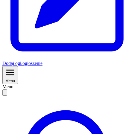
Dodaj
ogł.
ogłoszenie
Menu
Menu