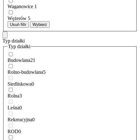
Waganowice
1
Wężerów
5
Usuń filtr
Wybierz
Typ działki
Typ działki
Budowlana
21
Rolno-budowlana
5
Siedliskowa
0
Rolna
3
Leśna
0
Rekreacyjna
0
ROD
0