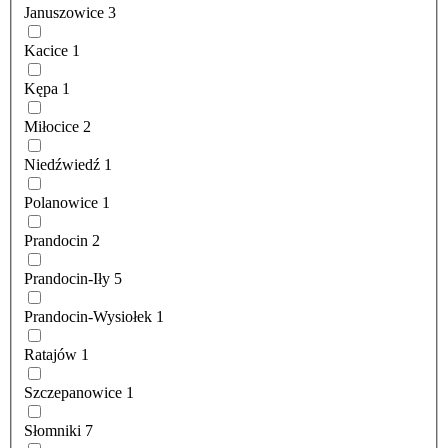
Januszowice
3
Kacice
1
Kępa
1
Miłocice
2
Niedźwiedź
1
Polanowice
1
Prandocin
2
Prandocin-Iły
5
Prandocin-Wysiołek
1
Ratajów
1
Szczepanowice
1
Słomniki
7