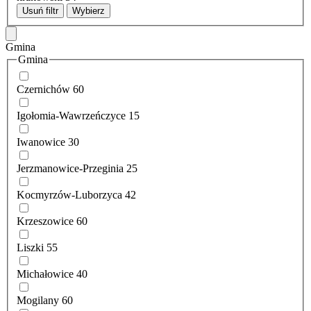
Usuń filtr
Wybierz
Gmina
Gmina
Czernichów
60
Igołomia-Wawrzeńczyce
15
Iwanowice
30
Jerzmanowice-Przeginia
25
Kocmyrzów-Luborzyca
42
Krzeszowice
60
Liszki
55
Michałowice
40
Mogilany
60