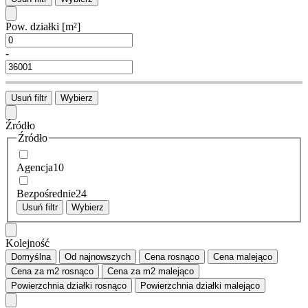
Pow. działki
[m²]
-
Usuń filtr
Wybierz
Źródło
Źródło
Agencja
10
Bezpośrednie
24
Usuń filtr
Wybierz
Kolejność
Domyślna
Od najnowszych
Cena
rosnąco
Cena
malejąco
Cena za m2
rosnąco
Cena za m2
malejąco
Powierzchnia działki
rosnąco
Powierzchnia działki
malejąco