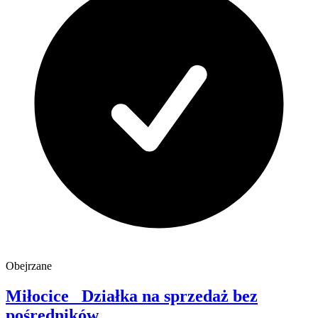
Obejrzane
Miłocice
Działka na sprzedaż
bez
pośredników