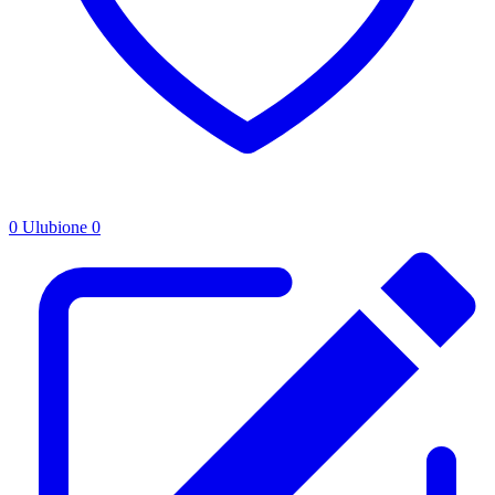
0
Ulubione
0