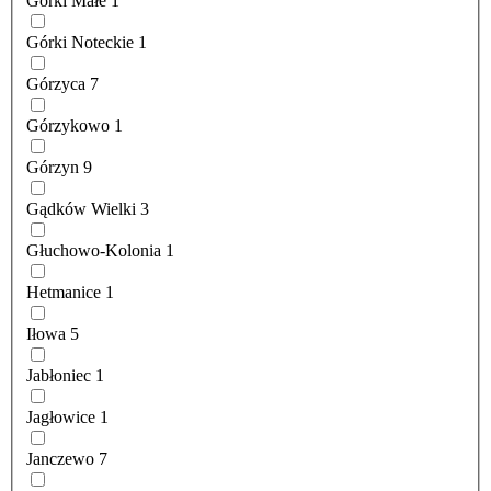
Górki Małe
1
Górki Noteckie
1
Górzyca
7
Górzykowo
1
Górzyn
9
Gądków Wielki
3
Głuchowo-Kolonia
1
Hetmanice
1
Iłowa
5
Jabłoniec
1
Jagłowice
1
Janczewo
7