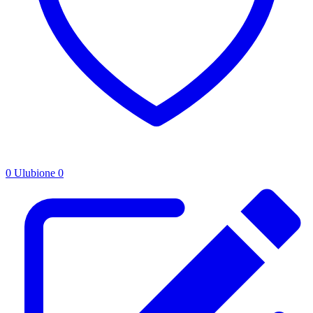
0
Ulubione
0