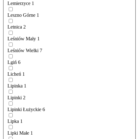
Lemierzyce
1
Leszno Górne
1
Letnica
2
Leśniów Mały
1
Leśniów Wielki
7
Lgiń
6
Licheń
1
Lipinka
1
Lipinki
2
Lipinki Łużyckie
6
Lipka
1
Lipki Małe
1