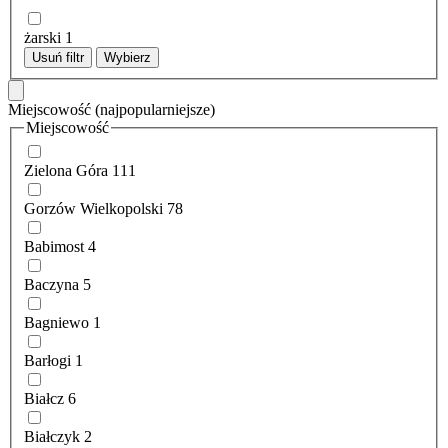
żarski
1
Usuń filtr
Wybierz
Miejscowość
(najpopularniejsze)
Miejscowość
Zielona Góra
111
Gorzów Wielkopolski
78
Babimost
4
Baczyna
5
Bagniewo
1
Barłogi
1
Białcz
6
Białczyk
2