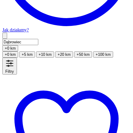
Jak działamy?
Type 2 or more characters for results.
+0 km
+0 km
+5 km
+10 km
+20 km
+50 km
+100 km
Filtry