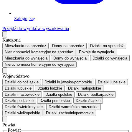
Zaloguj się
Przejdź do wyników wyszukiwania
Kategoria
Mieszkania
na sprzedaż
Domy
na sprzedaż
Działki
na sprzedaż
Nieruchomości komercyjne
na sprzedaż
Pokoje
do wynajęcia
Mieszkania
do wynajęcia
Domy
do wynajęcia
Działki
do wynajęcia
Nieruchomości komercyjne
do wynajęcia
Województwo
Działki dolnośląskie
Działki kujawsko-pomorskie
Działki lubelskie
Działki lubuskie
Działki łódzkie
Działki małopolskie
Działki mazowieckie
Działki opolskie
Działki podkarpackie
Działki podlaskie
Działki pomorskie
Działki śląskie
Działki świętokrzyskie
Działki warmińsko-mazurskie
Działki wielkopolskie
Działki zachodniopomorskie
Powiat
Powiat