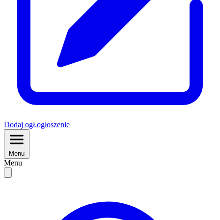
Dodaj
ogł.
ogłoszenie
Menu
Menu