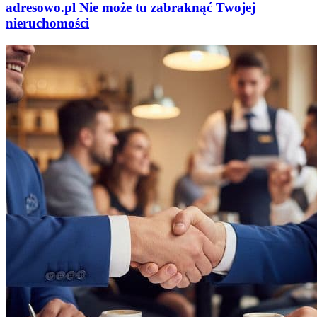
adresowo
.
pl
Nie może tu zabraknąć
Twojej
nieruchomości