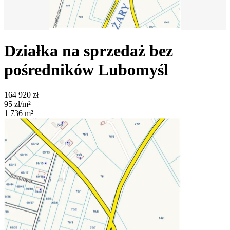
Działka na sprzedaż bez
pośredników
Lubomyśl
164 920
zł
95
zł/m²
1 736
m²