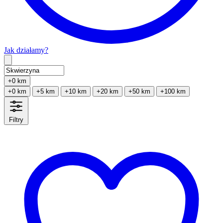
Jak działamy?
Type 2 or more characters for results.
+0 km
+0 km
+5 km
+10 km
+20 km
+50 km
+100 km
Filtry