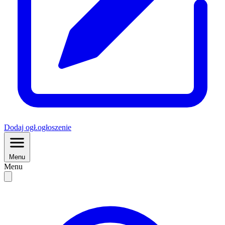
Dodaj
ogł.
ogłoszenie
Menu
Menu