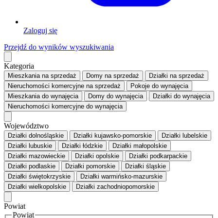
Zaloguj się
Przejdź do wyników wyszukiwania
Kategoria
Mieszkania
na sprzedaż
Domy
na sprzedaż
Działki
na sprzedaż
Nieruchomości komercyjne
na sprzedaż
Pokoje
do wynajęcia
Mieszkania
do wynajęcia
Domy
do wynajęcia
Działki
do wynajęcia
Nieruchomości komercyjne
do wynajęcia
Województwo
Działki dolnośląskie
Działki kujawsko-pomorskie
Działki lubelskie
Działki lubuskie
Działki łódzkie
Działki małopolskie
Działki mazowieckie
Działki opolskie
Działki podkarpackie
Działki podlaskie
Działki pomorskie
Działki śląskie
Działki świętokrzyskie
Działki warmińsko-mazurskie
Działki wielkopolskie
Działki zachodniopomorskie
Powiat
Powiat