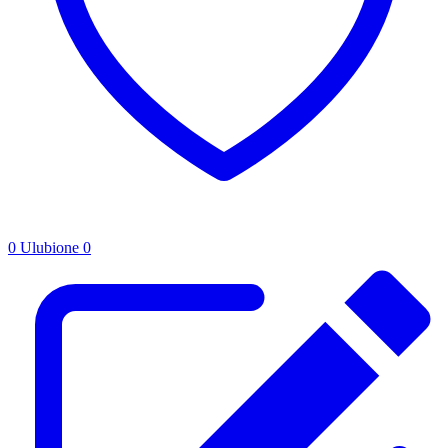
0
Ulubione
0