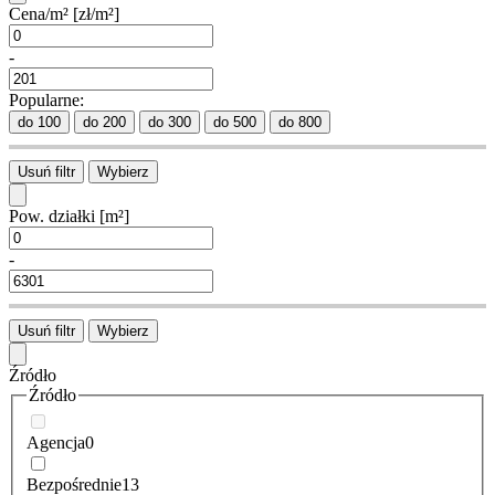
Cena/m²
[zł/m²]
-
Popularne:
do 100
do 200
do 300
do 500
do 800
Usuń filtr
Wybierz
Pow. działki
[m²]
-
Usuń filtr
Wybierz
Źródło
Źródło
Agencja
0
Bezpośrednie
13