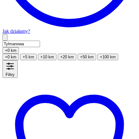
Jak działamy?
Type 2 or more characters for results.
+0 km
+0 km
+5 km
+10 km
+20 km
+50 km
+100 km
Filtry