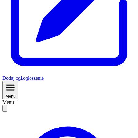
Dodaj
ogł.
ogłoszenie
Menu
Menu