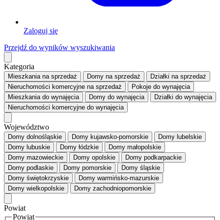
Zaloguj się
Przejdź do wyników wyszukiwania
Kategoria
Mieszkania
na sprzedaż
Domy
na sprzedaż
Działki
na sprzedaż
Nieruchomości komercyjne
na sprzedaż
Pokoje
do wynajęcia
Mieszkania
do wynajęcia
Domy
do wynajęcia
Działki
do wynajęcia
Nieruchomości komercyjne
do wynajęcia
Województwo
Domy dolnośląskie
Domy kujawsko-pomorskie
Domy lubelskie
Domy lubuskie
Domy łódzkie
Domy małopolskie
Domy mazowieckie
Domy opolskie
Domy podkarpackie
Domy podlaskie
Domy pomorskie
Domy śląskie
Domy świętokrzyskie
Domy warmińsko-mazurskie
Domy wielkopolskie
Domy zachodniopomorskie
Powiat
Powiat