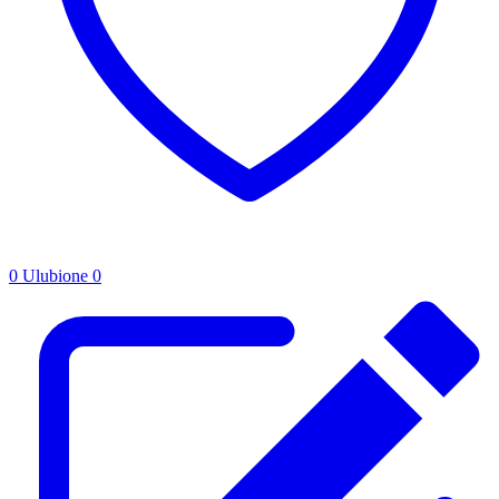
0
Ulubione
0