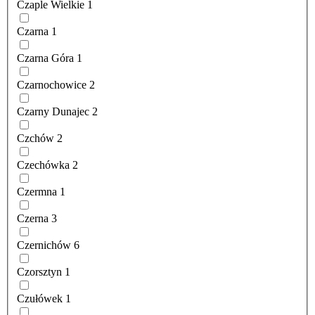
Czaple Wielkie
1
Czarna
1
Czarna Góra
1
Czarnochowice
2
Czarny Dunajec
2
Czchów
2
Czechówka
2
Czermna
1
Czerna
3
Czernichów
6
Czorsztyn
1
Czułówek
1