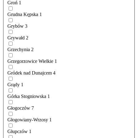
Groń
1
Grudna Kępska
1
Grybów
3
Grywałd
2
Grzechynia
2
Grzegorzowice Wielkie
1
Gródek nad Dunajcem
4
Grądy
1
Górka Stogniowska
1
Głogoczów
7
Głogowiany-Wrzosy
1
Głupczów
1