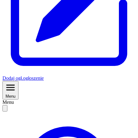
Dodaj
ogł.
ogłoszenie
Menu
Menu