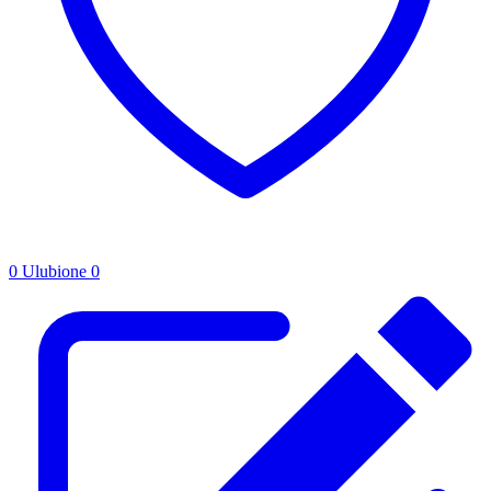
0
Ulubione
0