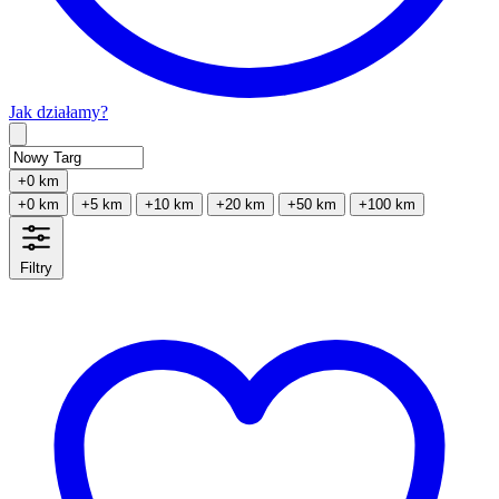
Jak działamy?
Type 2 or more characters for results.
+0 km
+0 km
+5 km
+10 km
+20 km
+50 km
+100 km
Filtry