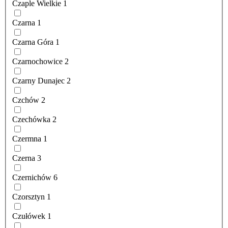
Czaple Wielkie
1
Czarna
1
Czarna Góra
1
Czarnochowice
2
Czarny Dunajec
2
Czchów
2
Czechówka
2
Czermna
1
Czerna
3
Czernichów
6
Czorsztyn
1
Czułówek
1