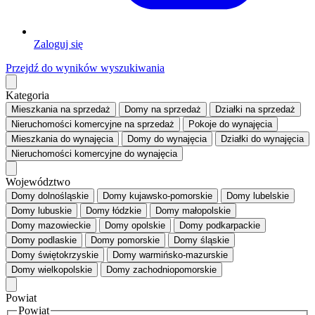
Zaloguj się
Przejdź do wyników wyszukiwania
Kategoria
Mieszkania
na sprzedaż
Domy
na sprzedaż
Działki
na sprzedaż
Nieruchomości komercyjne
na sprzedaż
Pokoje
do wynajęcia
Mieszkania
do wynajęcia
Domy
do wynajęcia
Działki
do wynajęcia
Nieruchomości komercyjne
do wynajęcia
Województwo
Domy dolnośląskie
Domy kujawsko-pomorskie
Domy lubelskie
Domy lubuskie
Domy łódzkie
Domy małopolskie
Domy mazowieckie
Domy opolskie
Domy podkarpackie
Domy podlaskie
Domy pomorskie
Domy śląskie
Domy świętokrzyskie
Domy warmińsko-mazurskie
Domy wielkopolskie
Domy zachodniopomorskie
Powiat
Powiat