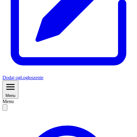
Dodaj
ogł.
ogłoszenie
Menu
Menu