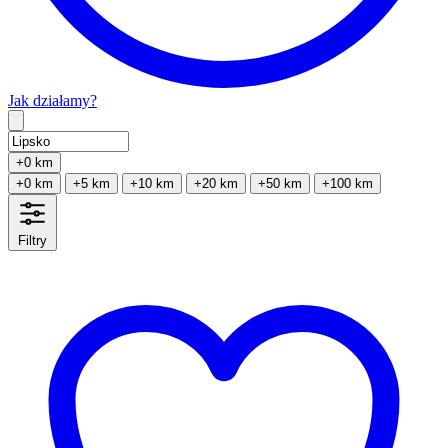
Jak działamy?
Type 2 or more characters for results.
+0 km
+0 km
+5 km
+10 km
+20 km
+50 km
+100 km
Filtry