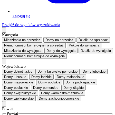
Zaloguj się
Przejdź do wyników wyszukiwania
Kategoria
Mieszkania
na sprzedaż
Domy
na sprzedaż
Działki
na sprzedaż
Nieruchomości komercyjne
na sprzedaż
Pokoje
do wynajęcia
Mieszkania
do wynajęcia
Domy
do wynajęcia
Działki
do wynajęcia
Nieruchomości komercyjne
do wynajęcia
Województwo
Domy dolnośląskie
Domy kujawsko-pomorskie
Domy lubelskie
Domy lubuskie
Domy łódzkie
Domy małopolskie
Domy mazowieckie
Domy opolskie
Domy podkarpackie
Domy podlaskie
Domy pomorskie
Domy śląskie
Domy świętokrzyskie
Domy warmińsko-mazurskie
Domy wielkopolskie
Domy zachodniopomorskie
Powiat
Powiat