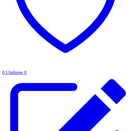
0
Ulubione
0