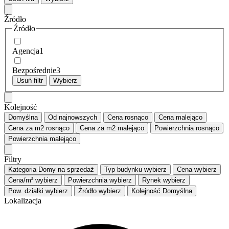
Źródło
Źródło
Agencja
1
Bezpośrednie
3
Usuń filtr
Wybierz
Kolejność
Domyślna
Od najnowszych
Cena
rosnąco
Cena
malejąco
Cena za m2
rosnąco
Cena za m2
malejąco
Powierzchnia
rosnąco
Powierzchnia
malejąco
Filtry
Kategoria
Domy na sprzedaż
Typ budynku
wybierz
Cena
wybierz
Cena/m²
wybierz
Powierzchnia
wybierz
Rynek
wybierz
Pow. działki
wybierz
Źródło
wybierz
Kolejność
Domyślna
Lokalizacja