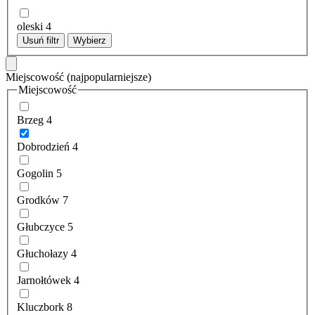
oleski
4
Usuń filtr
Wybierz
Miejscowość
(najpopularniejsze)
Miejscowość
Brzeg
4
Dobrodzień
4
Gogolin
5
Grodków
7
Głubczyce
5
Głuchołazy
4
Jarnołtówek
4
Kluczbork
8