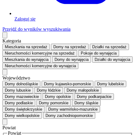
Zaloguj się
Przejdź do wyników wyszukiwania
Kategoria
Mieszkania
na sprzedaż
Domy
na sprzedaż
Działki
na sprzedaż
Nieruchomości komercyjne
na sprzedaż
Pokoje
do wynajęcia
Mieszkania
do wynajęcia
Domy
do wynajęcia
Działki
do wynajęcia
Nieruchomości komercyjne
do wynajęcia
Województwo
Domy dolnośląskie
Domy kujawsko-pomorskie
Domy lubelskie
Domy lubuskie
Domy łódzkie
Domy małopolskie
Domy mazowieckie
Domy opolskie
Domy podkarpackie
Domy podlaskie
Domy pomorskie
Domy śląskie
Domy świętokrzyskie
Domy warmińsko-mazurskie
Domy wielkopolskie
Domy zachodniopomorskie
Powiat
Powiat