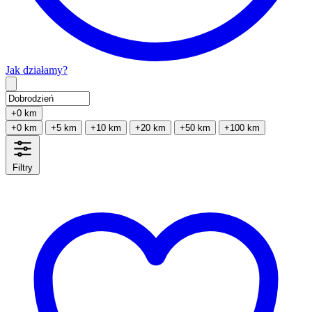
Jak działamy?
Type 2 or more characters for results.
+0 km
+0 km
+5 km
+10 km
+20 km
+50 km
+100 km
Filtry