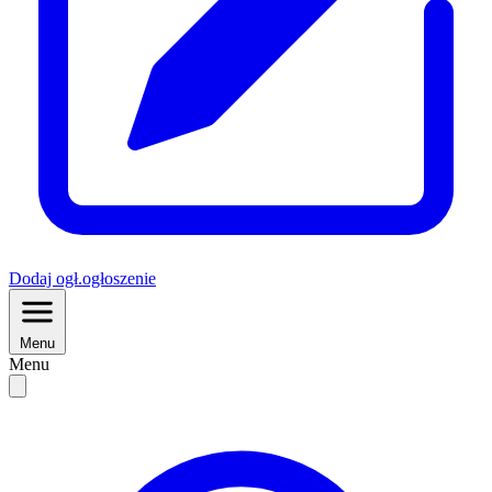
Dodaj
ogł.
ogłoszenie
Menu
Menu