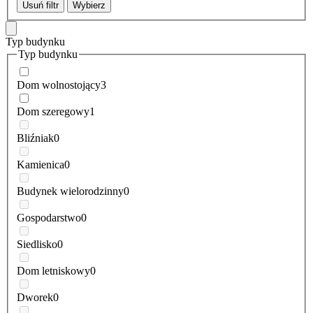
Usuń filtr
Wybierz
Typ budynku
Typ budynku
Dom wolnostojący
3
Dom szeregowy
1
Bliźniak
0
Kamienica
0
Budynek wielorodzinny
0
Gospodarstwo
0
Siedlisko
0
Dom letniskowy
0
Dworek
0