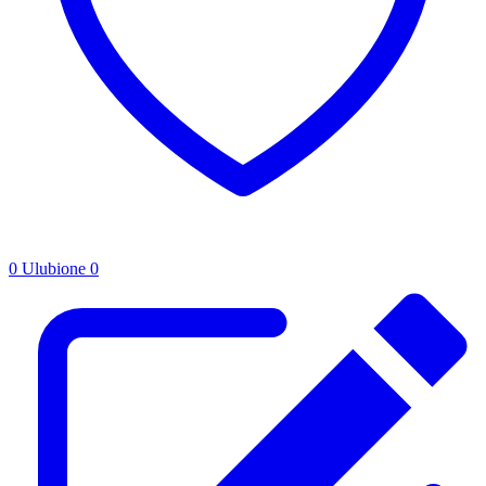
0
Ulubione
0