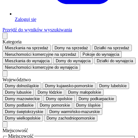
Zaloguj się
Przejdź do wyników wyszukiwania
Kategoria
Mieszkania
na sprzedaż
Domy
na sprzedaż
Działki
na sprzedaż
Nieruchomości komercyjne
na sprzedaż
Pokoje
do wynajęcia
Mieszkania
do wynajęcia
Domy
do wynajęcia
Działki
do wynajęcia
Nieruchomości komercyjne
do wynajęcia
Województwo
Domy dolnośląskie
Domy kujawsko-pomorskie
Domy lubelskie
Domy lubuskie
Domy łódzkie
Domy małopolskie
Domy mazowieckie
Domy opolskie
Domy podkarpackie
Domy podlaskie
Domy pomorskie
Domy śląskie
Domy świętokrzyskie
Domy warmińsko-mazurskie
Domy wielkopolskie
Domy zachodniopomorskie
Miejscowość
Miejscowość