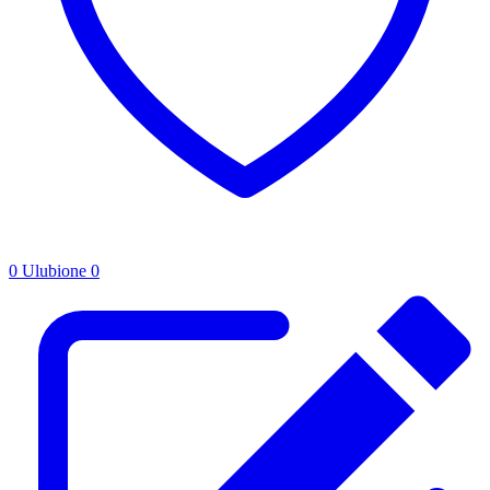
0
Ulubione
0