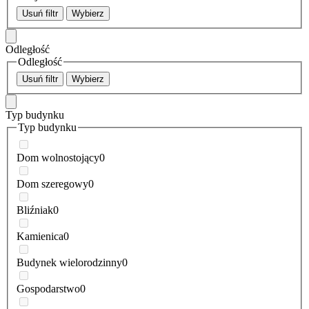
Usuń filtr
Wybierz
Odległość
Odległość
Usuń filtr
Wybierz
Typ budynku
Typ budynku
Dom wolnostojący
0
Dom szeregowy
0
Bliźniak
0
Kamienica
0
Budynek wielorodzinny
0
Gospodarstwo
0