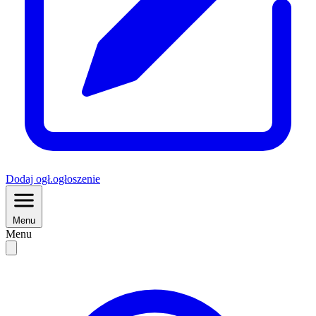
Dodaj
ogł.
ogłoszenie
Menu
Menu