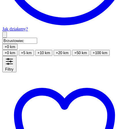
Jak działamy?
Type 2 or more characters for results.
+0 km
+0 km
+5 km
+10 km
+20 km
+50 km
+100 km
Filtry