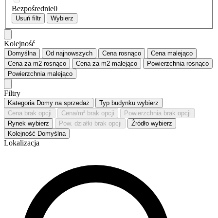
Bezpośrednie
0
Usuń filtr
Wybierz
Kolejność
Domyślna
Od najnowszych
Cena
rosnąco
Cena
malejąco
Cena za m2
rosnąco
Cena za m2
malejąco
Powierzchnia
rosnąco
Powierzchnia
malejąco
Filtry
Kategoria
Domy na sprzedaż
Typ budynku
wybierz
Cena
brak opcji
Cena/m²
brak opcji
Powierzchnia
brak opcji
Rynek
wybierz
Pow. działki
brak opcji
Źródło
wybierz
Kolejność
Domyślna
Lokalizacja