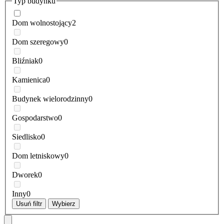
Typ budynku
Dom wolnostojący
2
Dom szeregowy
0
Bliźniak
0
Kamienica
0
Budynek wielorodzinny
0
Gospodarstwo
0
Siedlisko
0
Dom letniskowy
0
Dworek
0
Inny
0
Usuń filtr
Wybierz