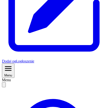
Dodaj
ogł.
ogłoszenie
Menu
Menu