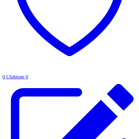
0
Ulubione
0