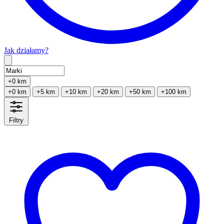
Jak działamy?
Type 2 or more characters for results.
+0 km
+0 km
+5 km
+10 km
+20 km
+50 km
+100 km
Filtry