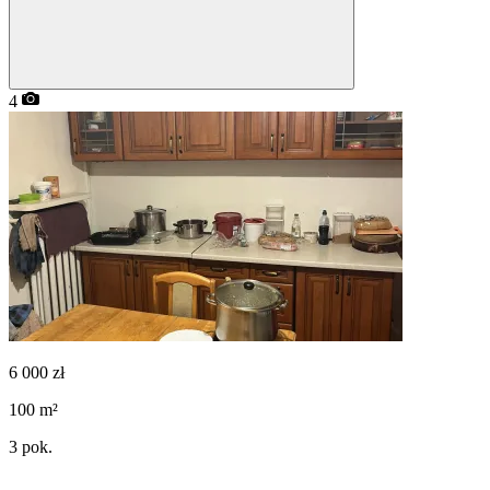
4
6 000
zł
100
m²
3
pok.