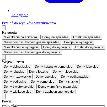
Zaloguj się
Przejdź do wyników wyszukiwania
Kategoria
Mieszkania
na sprzedaż
Domy
na sprzedaż
Działki
na sprzedaż
Nieruchomości komercyjne
na sprzedaż
Pokoje
do wynajęcia
Mieszkania
do wynajęcia
Domy
do wynajęcia
Działki
do wynajęcia
Nieruchomości komercyjne
do wynajęcia
Województwo
Domy dolnośląskie
Domy kujawsko-pomorskie
Domy lubelskie
Domy lubuskie
Domy łódzkie
Domy małopolskie
Domy mazowieckie
Domy opolskie
Domy podkarpackie
Domy podlaskie
Domy pomorskie
Domy śląskie
Domy świętokrzyskie
Domy warmińsko-mazurskie
Domy wielkopolskie
Domy zachodniopomorskie
Powiat
Powiat