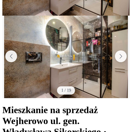
1
/
19
Mieszkanie na sprzedaż
Wejherowo
ul. gen.
Władysława Sikorskiego
·