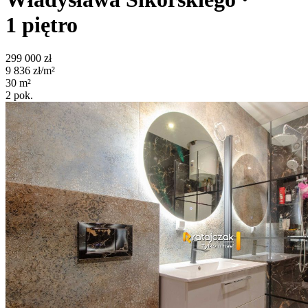
1
piętro
299 000
zł
9 836
zł/m²
30
m²
2
pok.