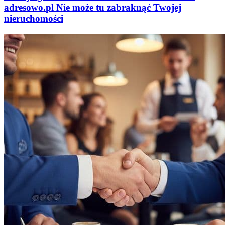
adresowo
.
pl
Nie może tu zabraknąć
Twojej
nieruchomości