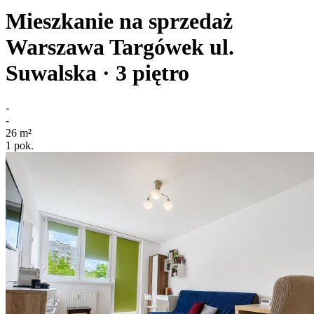
Mieszkanie na sprzedaż
Warszawa Targówek
ul.
Suwalska
· 3
piętro
-
-
26
m²
1
pok.