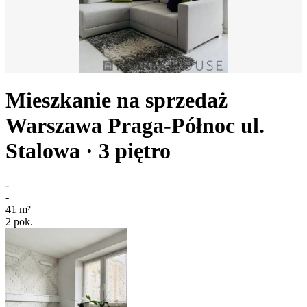
Mieszkanie na sprzedaż
Warszawa Praga-Północ
ul.
Stalowa
· 3
piętro
-
-
41
m²
2
pok.