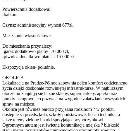
Powierzchnia dodatkowa:
-balkon.
Czynsz administracyjny wynosi 677zł.
Mieszkanie własnościowe.
Do mieszkania przynależy:
-garaż dodatkowo płatny -70 000 zł,
-piwnica dodatkowo płatna - 15 000 zł.
Ekspozycja okien- południe.
OKOLICA
Lokalizacja na Pradze-Północ zapewnia pełen komfort codziennego
życia dzięki doskonale rozwiniętej infrastrukturze. W najbliższym
otoczeniu znajdują się liczne sklepy, supermarkety, apteki oraz
punkty usługowe, co pozwala na wygodne załatwianie wszystkich
spraw na miejscu.
Okolica jest również bardzo przyjazna rodzinom ? w pobliżu
dostępne są przedszkola, szkoły podstawowe, licea i technika, a
także tereny zielone i parki sprzyjające wypoczynkowi.
Ogromnym atutem jest świetna komunikacja miejska ? bliskość
stacji metra, przystanków tramwajowych oraz autobusowych