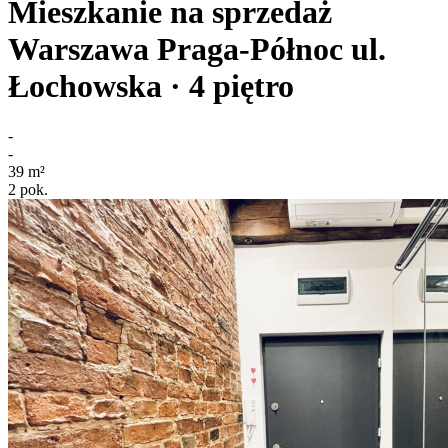
Mieszkanie na sprzedaż
Warszawa Praga-Północ
ul.
Łochowska
· 4
piętro
-
-
39
m²
2
pok.