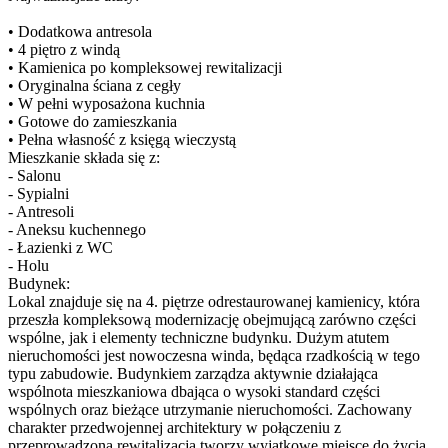
• Dodatkowa antresola
• 4 piętro z windą
• Kamienica po kompleksowej rewitalizacji
• Oryginalna ściana z cegły
• W pełni wyposażona kuchnia
• Gotowe do zamieszkania
• Pełna własność z księgą wieczystą
Mieszkanie składa się z:
- Salonu
- Sypialni
- Antresoli
- Aneksu kuchennego
- Łazienki z WC
- Holu
Budynek:
Lokal znajduje się na 4. piętrze odrestaurowanej kamienicy, która
przeszła kompleksową modernizację obejmującą zarówno części
wspólne, jak i elementy techniczne budynku. Dużym atutem
nieruchomości jest nowoczesna winda, będąca rzadkością w tego
typu zabudowie. Budynkiem zarządza aktywnie działająca
wspólnota mieszkaniowa dbająca o wysoki standard części
wspólnych oraz bieżące utrzymanie nieruchomości. Zachowany
charakter przedwojennej architektury w połączeniu z
przeprowadzoną rewitalizacją tworzy wyjątkowe miejsce do życia.