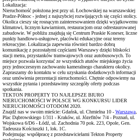
Lokalizacja:
Nieruchomość położona jest przy ul. Łochowskiej na warszawskiej
Pradze-Północ - jednej z najszybciej rozwijających się części stolicy.
Okolica cieszy się rosnącym zainteresowaniem dzięki wyjątkowemu
klimatowi, licznym kawiarniom, restauracjom oraz odrestaurowanej
zabudowie. W pobliżu znajdują się Centrum Praskie Koneser, liczne
punkty handlowo-usługowe, placówki edukacyjne oraz tereny
rekreacyjne. Lokalizacja zapewnia również bardzo dobrą
komunikację z pozostałymi częściami Warszawy dzięki bliskości
stacji metra, przystanków tramwajowych oraz autobusowych. To
miejsce pozwala korzystać ze wszystkich atutów miejskiego życia
przy jednoczesnym zachowaniu kameralnego charakteru okolicy.
Zapraszamy do kontaktu w celu uzyskania dodatkowych informacji
oraz umówienia prezentacji nieruchomości. Chętnie odpowiemy na
wszystkie pytania i przedstawimy szczegóły oferty podczas
spotkania.
TEKTON PROPERTY TO NAJLEPSZE BIURO
NIERUCHOMOŚCI W POLSCE WG KONKURSU LIDER
NIERUCHOMOŚCI OTODOM 2020.
Znajdź nas w swoim mieście: Gdańsk, ul. Chmielna 10 -
Warszawa
,
Plac Dąbrowskiego 1/311 - Kraków, ul. Józefitów 7/4 - Poznań, ul.
Wojskowa 6/D6 - Łódź, ul. Zachodnia 70 pok. 223, Opole, Gen.
Tadeusza Kościuszki 1, lok. 1C.
Podejmując współpracę z przedstawicielami Tekton Property
zyskujesz: