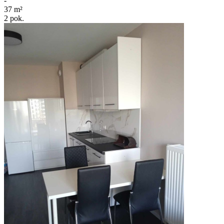
-
37
m²
2
pok.