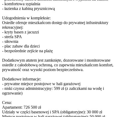
- komfortowa sypialnia
- łazienka z kabiną prysznicową
Udogodnienia w kompleksie:
Osiedle oferuje mieszkańcom dostęp do prywatnej infrastruktury
rekreacyjnej:
- kryty basen z jacuzzi
- strefa SPA
- siłownia
- plac zabaw dla dzieci
- bezpośrednie zejście na plażę
Dodatkowym atutem jest zamknięte, dozorowane i monitorowane
osiedle z całodobową ochroną, co zapewnia mieszkańcom komfort,
prywatność oraz wysoki poziom bezpieczeństwa.
Dodatkowe informacje:
- prywatne miejsce postojowe w hali garażowej
- niski czynsz administracyjny: 599 zł (z zaliczkami na wodę i
ogrzewanie)
Cena:
Apartament: 726 500 zł
Udziały w części basenowej i SPA (obligatoryjne): 30 000 zł
Miejsce postojowe w hali garażowej (obligatoryjne): 50 000 zł