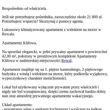
Bezpośrednio od właściciela
Jeśli nie potrzebujesz pośrednika, zaoszczędzisz około 21 800 zł.
Potrzebujesz wsparcia? Skorzystaj z pomocy agenta.
Luksusowy klimatyzowany apartament z widokiem na morze w
Rewalu.
Apartamenty Klifowa.
Na sprzedaż elegancki, w pełni prywatny apartament o powierzchni
42,00 m², położony w prestiżowym kompleksie Apartamenty
Klifowa w nadmorskiej miejscowości
Rewal
.
Apartament znajduje się na 1. piętrze kameralnego, 2-piętrowego
budynku z windą i widokiem na morze, który podkreśla wyjątkowy,
wypoczynkowy charakter nieruchomości.
Lokal był użytkowany wyłącznie prywatnie przez właścicieli i
nigdy nie był wynajmowany, dzięki czemu zachował bardzo dobry
stan oraz atmosferę prywatnego apartamentu wakacyjnego.
Układ apartamentu:
- przestronny salon z aneksem kuchennym i wyjściem na balkon