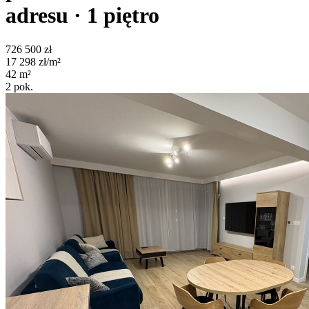
adresu
· 1
piętro
726 500
zł
17 298
zł/m²
42
m²
2
pok.