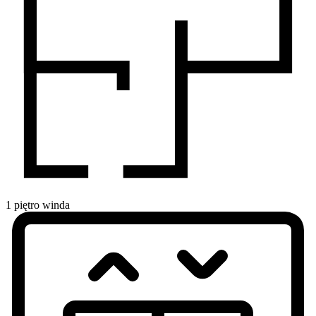
1
piętro
winda