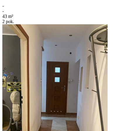
-
-
43
m²
2
pok.