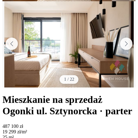
1
/
22
Mieszkanie na sprzedaż
Ogonki
ul. Sztynorcka
· parter
487 100
zł
19 299
zł/m²
25
m²