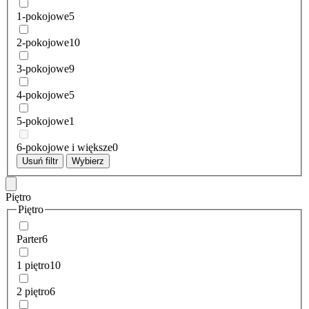
1-pokojowe
5
2-pokojowe
10
3-pokojowe
9
4-pokojowe
5
5-pokojowe
1
6-pokojowe i większe
0
Usuń filtr
Wybierz
Piętro
Piętro
Parter
6
1 piętro
10
2 piętro
6