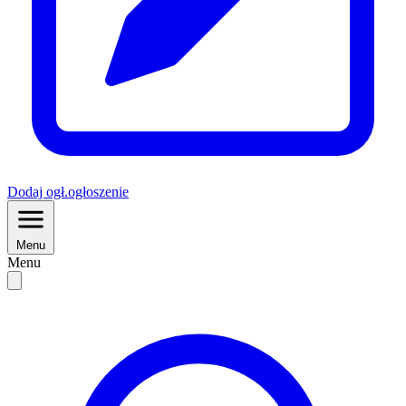
Dodaj
ogł.
ogłoszenie
Menu
Menu