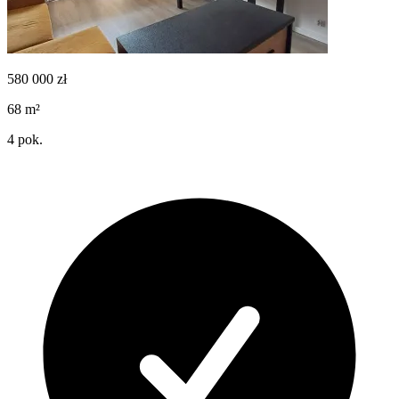
580 000
zł
68
m²
4
pok.