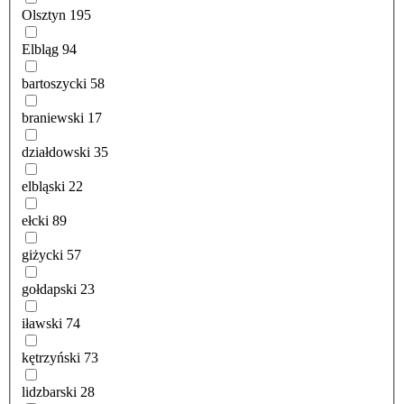
Olsztyn
195
Elbląg
94
bartoszycki
58
braniewski
17
działdowski
35
elbląski
22
ełcki
89
giżycki
57
gołdapski
23
iławski
74
kętrzyński
73
lidzbarski
28