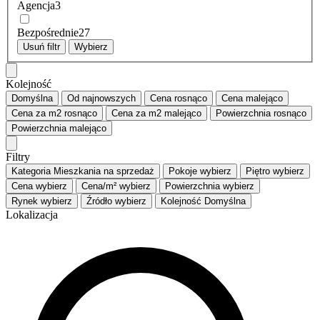
Agencja
3
Bezpośrednie
27
Usuń filtr
Wybierz
Kolejność
Domyślna
Od najnowszych
Cena
rosnąco
Cena
malejąco
Cena za m2
rosnąco
Cena za m2
malejąco
Powierzchnia
rosnąco
Powierzchnia
malejąco
Filtry
Kategoria
Mieszkania na sprzedaż
Pokoje
wybierz
Piętro
wybierz
Cena
wybierz
Cena/m²
wybierz
Powierzchnia
wybierz
Rynek
wybierz
Źródło
wybierz
Kolejność
Domyślna
Lokalizacja