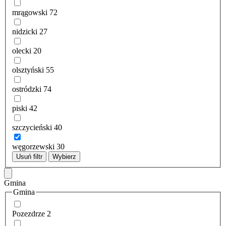
mrągowski
72
nidzicki
27
olecki
20
olsztyński
55
ostródzki
74
piski
42
szczycieński
40
węgorzewski
30
Usuń filtr
Wybierz
Gmina
Gmina
Pozezdrze
2