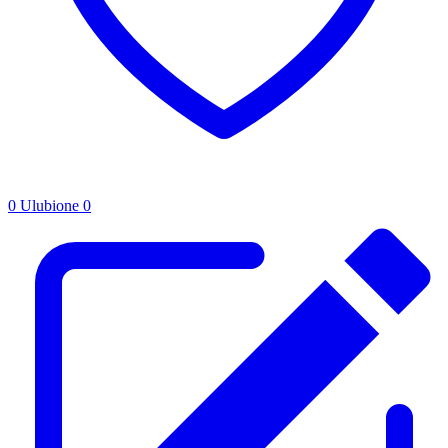
0
Ulubione
0