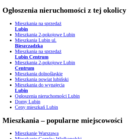
Ogłoszenia nieruchomości
z tej okolicy
Mieszkania na sprzedaż
Lubin
Mieszkania 2-pokojowe Lubin
Mieszkania Lubin ul.
Bieszczadzka
Mieszkania na sprzedaż
Lubin Centrum
Mieszkania 2-pokojowe Lubin
Centrum
Mieszkania dolnośląskie
Mieszkania powiat lubiński
Mieszkania do wynajęcia
Lubin
Ogłoszenia nieruchomości Lubin
Domy Lubin
Ceny mieszkań Lubin
Mieszkania –
popularne miejscowości
Mieszkanie Warszawa
Mieszkanie Gorzów Wielkopolski