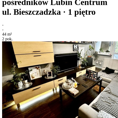
pośredników
Lubin Centrum
ul. Bieszczadzka
· 1
piętro
-
-
44
m²
2
pok.