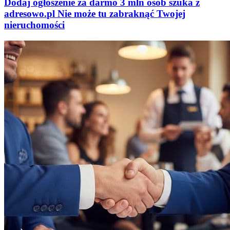
Dodaj ogłoszenie za darmo
3 mln osób szuka z
adresowo
.
pl
Nie może tu zabraknąć
Twojej
nieruchomości