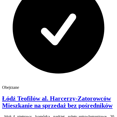
Obejrzane
Łódź Teofilów
al. Harcerzy-Zatorowców
Mieszkanie na sprzedaż
bez pośredników
- blok 4- piętrowy - komórka - parkiet - rolety antywłamaniowe - 20