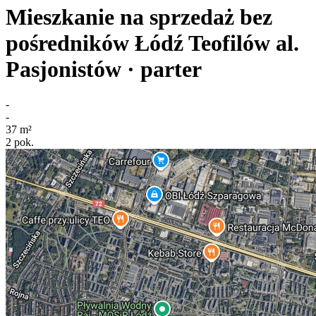
Mieszkanie na sprzedaż bez
pośredników
Łódź Teofilów
al.
Pasjonistów
· parter
-
-
37
m²
2
pok.