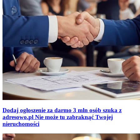
Dodaj ogłoszenie za darmo
3 mln osób szuka z
adresowo
.
pl
Nie może tu zabraknąć
Twojej
nieruchomości