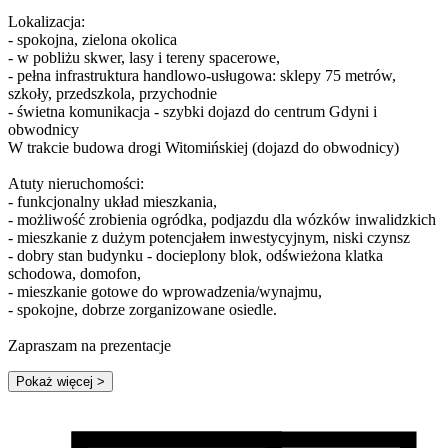
Lokalizacja:
- spokojna, zielona okolica
- w pobliżu skwer, lasy i tereny spacerowe,
- pełna infrastruktura handlowo-usługowa: sklepy 75 metrów,
szkoły, przedszkola, przychodnie
- świetna komunikacja - szybki dojazd do centrum Gdyni i
obwodnicy
W trakcie budowa drogi Witomińskiej (dojazd do obwodnicy)
Atuty nieruchomości:
- funkcjonalny układ mieszkania,
- możliwość zrobienia ogródka, podjazdu dla wózków inwalidzkich
- mieszkanie z dużym potencjałem inwestycyjnym, niski czynsz
- dobry stan budynku - docieplony blok, odświeżona klatka
schodowa, domofon,
- mieszkanie gotowe do wprowadzenia/wynajmu,
- spokojne, dobrze zorganizowane osiedle.
Zapraszam na prezentacje
Pokaż więcej
>