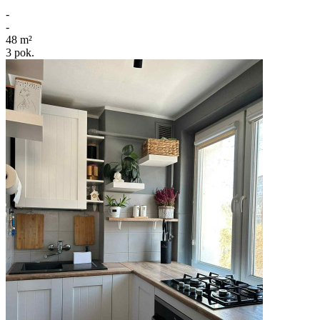
-
-
48
m²
3
pok.