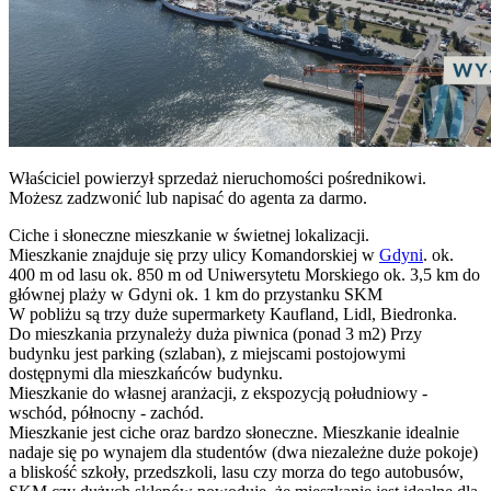
Właściciel powierzył sprzedaż nieruchomości pośrednikowi.
Możesz zadzwonić lub napisać do agenta za darmo.
Ciche i słoneczne mieszkanie w świetnej lokalizacji.
Mieszkanie znajduje się przy ulicy Komandorskiej w
Gdyni
. ok.
400 m od lasu ok. 850 m od Uniwersytetu Morskiego ok. 3,5 km do
głównej plaży w Gdyni ok. 1 km do przystanku SKM
W pobliżu są trzy duże supermarkety Kaufland, Lidl, Biedronka.
Do mieszkania przynależy duża piwnica (ponad 3 m2) Przy
budynku jest parking (szlaban), z miejscami postojowymi
dostępnymi dla mieszkańców budynku.
Mieszkanie do własnej aranżacji, z ekspozycją południowy -
wschód, północny - zachód.
Mieszkanie jest ciche oraz bardzo słoneczne. Mieszkanie idealnie
nadaje się po wynajem dla studentów (dwa niezależne duże pokoje)
a bliskość szkoły, przedszkoli, lasu czy morza do tego autobusów,