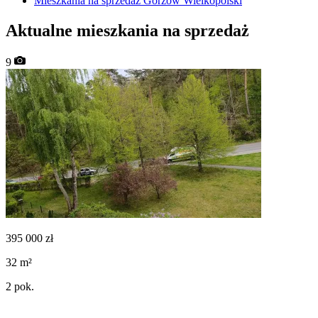
Mieszkania na sprzedaż Gorzów Wielkopolski
Aktualne mieszkania na sprzedaż
9
395 000
zł
32
m²
2
pok.