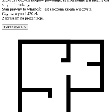
SKM czy dużych sklepów powoduje, że mieszkanie jest idealne dla
singli lub rodziny.
Stan prawny to własność, jest założona księga wieczysta.
Czynsz wynosi 420 zł.
Zapraszam na prezentację.
Pokaż więcej
>