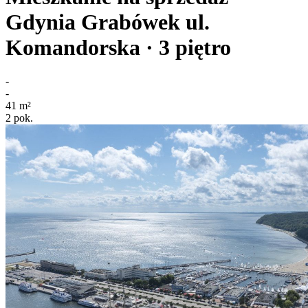
Gdynia Grabówek
ul.
Komandorska
· 3
piętro
-
-
41
m²
2
pok.