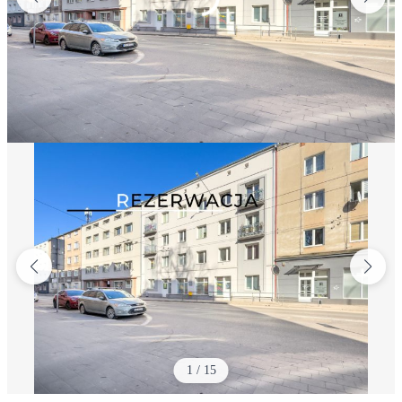
1
/
15