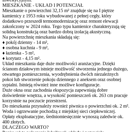
MIESZKANIE - UKŁAD I POTENCJAŁ
Mieszkanie o powierzchni 32,15 m² znajduje się na I piętrze
kamienicy z 1953 roku wybudowanej z pełnej cegły, który
dodatkowo przeszedł termomodernizację oraz remont elewacji
zakończony w 2024 roku. Tego typu kamienice charakteryzują się
solidną konstrukcją oraz bardzo dobrą izolacją akustyczną.
Na powierzchnię mieszkania składają się:
♦ pokój dzienny - 14 m²,
♦ osobna kuchnia - 9 m²,
♦ łazienka - 5 m²,
♦ korytarz - 4,15 m².
Układ mieszkania daje duże możliwości aranżacyjne. Dzięki
ścianom działowym istnieje możliwość stworzenia jednego dużego,
otwartego pomieszczenia, wyodrębnienia dwóch niezależnych
pokoi lub stworzenie pokoju dziennego z aneksem oraz osobnej
sypialni. Istnieją również inne możliwe konfiguracje.
Duże okna oraz zachodnia ekspozycja zapewniają dobre
doświetlenie wnętrza, a wysokość pomieszczeń ok. 263 cm pracuje
korzystnie na poczucie przestrzeni.
Do mieszkania przynależy rownież piwnica o powierzchni ok. 2 m².
Woda i ogrzewanie pochodzą z miejskiej sieci ciepłowniczej.
Opłaty eksploatacyjne, średniomiesięcznie wynoszą zaledwie ok.
400 złotych.
DLACZEGO WARTO?