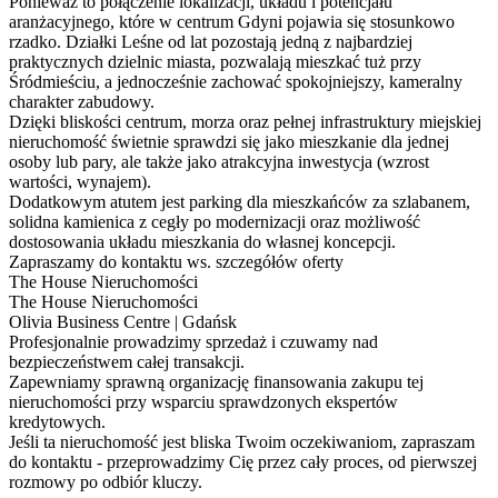
Ponieważ to połączenie lokalizacji, układu i potencjału
aranżacyjnego, które w centrum Gdyni pojawia się stosunkowo
rzadko. Działki Leśne od lat pozostają jedną z najbardziej
praktycznych dzielnic miasta, pozwalają mieszkać tuż przy
Śródmieściu, a jednocześnie zachować spokojniejszy, kameralny
charakter zabudowy.
Dzięki bliskości centrum, morza oraz pełnej infrastruktury miejskiej
nieruchomość świetnie sprawdzi się jako mieszkanie dla jednej
osoby lub pary, ale także jako atrakcyjna inwestycja (wzrost
wartości, wynajem).
Dodatkowym atutem jest parking dla mieszkańców za szlabanem,
solidna kamienica z cegły po modernizacji oraz możliwość
dostosowania układu mieszkania do własnej koncepcji.
Zapraszamy do kontaktu ws. szczegółów oferty
The House Nieruchomości
The House Nieruchomości
Olivia Business Centre | Gdańsk
Profesjonalnie prowadzimy sprzedaż i czuwamy nad
bezpieczeństwem całej transakcji.
Zapewniamy sprawną organizację finansowania zakupu tej
nieruchomości przy wsparciu sprawdzonych ekspertów
kredytowych.
Jeśli ta nieruchomość jest bliska Twoim oczekiwaniom, zapraszam
do kontaktu - przeprowadzimy Cię przez cały proces, od pierwszej
rozmowy po odbiór kluczy.