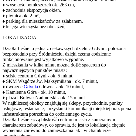
♦ wysokość pomieszczeń ok. 263 cm,
♦ zachodnia ekspozycja okien,
♦ piwnica ok. 2 m²,
♦ parking dla mieszkańców za szlabanem,
♦ księga wieczysta bez obciążeń,
LOKALIZACJA
Działki Leśne to jedna z ciekawszych dzielnic Gdyni - położona
bezpośrednio przy Śródmieściu, dzięki czemu codzienne
funkcjonowanie jest wyjątkowo wygodne.
Z mieszkania w kilka minut można dojść spacerem do
najważniejszych punktów miasta:
♦ ścisłe centrum Gdyni - ok. 5 minut,
♦ SKM Wzgórze św. Maksymiliana - ok. 7 minut,
♦ dworzec
Gdynia
Główna - ok. 10 minut,
♦ Kamienna Góra - ok. 10 minut,
♦ plaża i Bulwar Nadmorski - ok. 15 minut.
W najbliższej okolicy znajdują się sklepy, przychodnie, punkty
usługowe, restauracje, przystanki komunikacji miejskiej oraz pełna
infrastruktura potrzebna do codziennego życia.
Działki Leśne łączą bliskość centrum miasta z kameralnym
charakterem zabudowy, co sprawia, że jest to lokalizacja chętnie
wybierana zarówno do zamieszkania jak i w charakterze
inwestycyjnym.