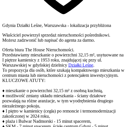
Gdynia
Działki Leśne,
Warszawska
- lokalizacja przybliżona
Właściciel powierzył sprzedaż nieruchomości pośrednikowi.
Możesz zadzwonić lub napisać do agenta za darmo.
Oferta biura The House Nieruchomości.
Przedstawiamy mieszkanie o powierzchni 32,15 m², usytuowane na
I piętrze kamienicy z 1953 roku, znajdującej się przy ul.
Warszawskiej w gdyńskiej dzielnicy
Działki Leśne
.
To propozycja dla osób, które szukają kompaktowego mieszkania w
centrum miasta lub nieruchomości z potencjałem inwestycyjnym.
KLUCZOWE ATUTY:
♦ mieszkanie o powierzchni 32,15 m² z osobną kuchnią,
♦ możliwość zmiany układu mieszkania - ściany działowe
pozwalają na różne aranżacje, w tym wyodrębnienia drugiego
niezależnego pokoju,
♦ I piętro w kamienicy (cegła) po remoncie i termomodernizacji
zakończonej w 2024 roku,
♦ plaża i Bulwar Nadmorski - 15 minut spacerem,
♦ SKM - 7 minut spacerem, ścisłe centrum Gdyni - 5 minut