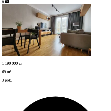
8
1 190 000
zł
69
m²
3
pok.