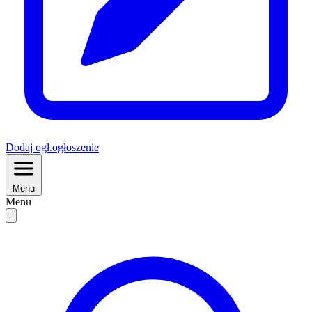
Dodaj
ogł.
ogłoszenie
Menu
Menu