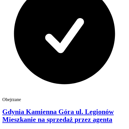
Obejrzane
Gdynia Kamienna Góra
ul. Legionów
Mieszkanie na sprzedaż
przez agenta