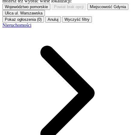
możesz też wybrać wiele lokalizacji:
Województwo
pomorskie
Powiat
brak opcji
Miejscowość
Gdynia
Ulica
ul. Warszawska
Pokaż ogłoszenia (0)
Anuluj
Wyczyść filtry
Nieruchomości