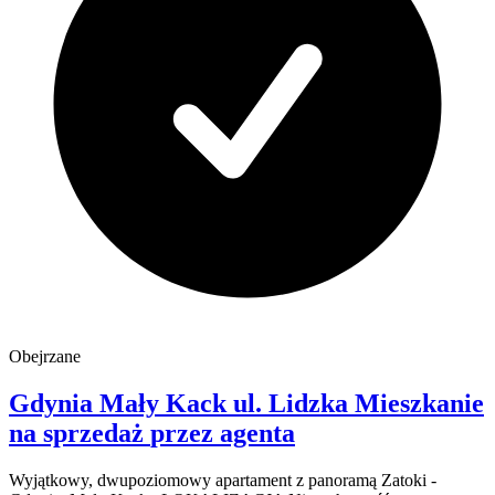
Obejrzane
Gdynia Mały Kack
ul. Lidzka
Mieszkanie
na sprzedaż
przez agenta
Wyjątkowy, dwupoziomowy apartament z panoramą Zatoki -