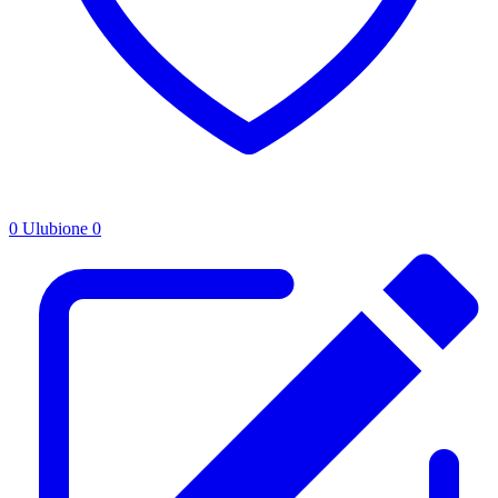
0
Ulubione
0