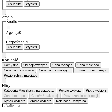
Usuń filtr
Wybierz
Źródło
Źródło
Agencja
0
Bezpośrednie
0
Usuń filtr
Wybierz
Kolejność
Domyślna
Od najnowszych
Cena
rosnąco
Cena
malejąco
Cena za m2
rosnąco
Cena za m2
malejąco
Powierzchnia
rosnąco
Powierzchnia
malejąco
Filtry
Kategoria
Mieszkania na sprzedaż
Pokoje
wybierz
Piętro
wybierz
Cena
brak opcji
Cena/m²
brak opcji
Powierzchnia
brak opcji
Rynek
wybierz
Źródło
wybierz
Kolejność
Domyślna
Lokalizacja