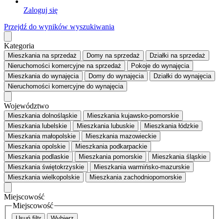
Zaloguj się
Przejdź do wyników wyszukiwania
Kategoria
Mieszkania
na sprzedaż
Domy
na sprzedaż
Działki
na sprzedaż
Nieruchomości komercyjne
na sprzedaż
Pokoje
do wynajęcia
Mieszkania
do wynajęcia
Domy
do wynajęcia
Działki
do wynajęcia
Nieruchomości komercyjne
do wynajęcia
Województwo
Mieszkania dolnośląskie
Mieszkania kujawsko-pomorskie
Mieszkania lubelskie
Mieszkania lubuskie
Mieszkania łódzkie
Mieszkania małopolskie
Mieszkania mazowieckie
Mieszkania opolskie
Mieszkania podkarpackie
Mieszkania podlaskie
Mieszkania pomorskie
Mieszkania śląskie
Mieszkania świętokrzyskie
Mieszkania warmińsko-mazurskie
Mieszkania wielkopolskie
Mieszkania zachodniopomorskie
Miejscowość
Miejscowość
Usuń filtr
Wybierz