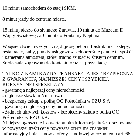
10 minut samochodem do stacji SKM,
8 minut jazdy do centrum miasta,
15 minut pieszo do słynnego Żurawia, 10 minut do Muzeum II
Wojny Światowej, 20 minut do Fontanny Neptuna.
W sąsiedztwie inwestycji znajduje się pełna infrastruktura - sklepy,
restauracje, puby, punkty usługowe - jednocześnie panuje tu spokój
i kameralna atmosfera, której trudno szukać w ścisłym centrum.
Serdecznie zapraszam do kontaktu oraz na prezentację
-----------------
TYLKO Z NAMI KAŻDA TRANSAKCJA JEST BEZPIECZNA
Z GWARANCJĄ NAJNIŻSZEJ CENY I SZYBKIEJ,
KORZYSTNEJ SPRZEDAŻY.
- gwarancja najlepszej ceny nieruchomości
- najlepsze stawki u Notariusza
- bezpieczny zakup z polisą OC Pośrednika w PZU S.A.
- gwarancja najlepszej ceny nieruchomości
- żadnych ukrytych kosztów - bezpieczny zakup z polisą OC
Pośrednika w PZU S.A.
Niniejsze ogłoszenie i zawarte w nim informacje, treści oraz podane
w powyższej treści ceny powyższa oferta ma charakter
informacyjny i nie stanowią oferty handlowej w rozumieniu art. 66