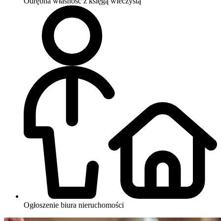
Odrębna własność z księgą wieczystą
Ogłoszenie biura nieruchomości