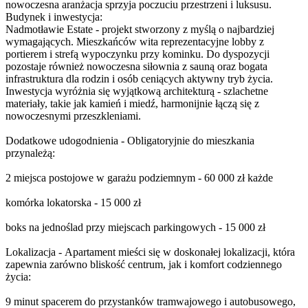
nowoczesna aranżacja sprzyja poczuciu przestrzeni i luksusu.
Budynek i inwestycja:
Nadmotławie Estate - projekt stworzony z myślą o najbardziej
wymagających. Mieszkańców wita reprezentacyjne lobby z
portierem i strefą wypoczynku przy kominku. Do dyspozycji
pozostaje również nowoczesna siłownia z sauną oraz bogata
infrastruktura dla rodzin i osób ceniących aktywny tryb życia.
Inwestycja wyróżnia się wyjątkową architekturą - szlachetne
materiały, takie jak kamień i miedź, harmonijnie łączą się z
nowoczesnymi przeszkleniami.
Dodatkowe udogodnienia - Obligatoryjnie do mieszkania
przynależą:
2 miejsca postojowe w garażu podziemnym - 60 000 zł każde
komórka lokatorska - 15 000 zł
boks na jednoślad przy miejscach parkingowych - 15 000 zł
Lokalizacja - Apartament mieści się w doskonałej lokalizacji, która
zapewnia zarówno bliskość centrum, jak i komfort codziennego
życia:
9 minut spacerem do przystanków tramwajowego i autobusowego,