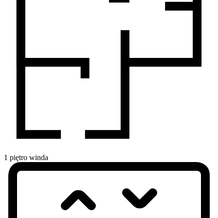
1
piętro
winda