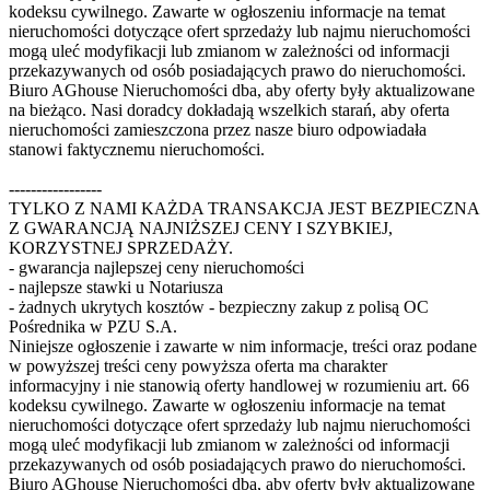
kodeksu cywilnego. Zawarte w ogłoszeniu informacje na temat
nieruchomości dotyczące ofert sprzedaży lub najmu nieruchomości
mogą uleć modyfikacji lub zmianom w zależności od informacji
przekazywanych od osób posiadających prawo do nieruchomości.
Biuro AGhouse Nieruchomości dba, aby oferty były aktualizowane
na bieżąco. Nasi doradcy dokładają wszelkich starań, aby oferta
nieruchomości zamieszczona przez nasze biuro odpowiadała
stanowi faktycznemu nieruchomości.
-----------------
TYLKO Z NAMI KAŻDA TRANSAKCJA JEST BEZPIECZNA
Z GWARANCJĄ NAJNIŻSZEJ CENY I SZYBKIEJ,
KORZYSTNEJ SPRZEDAŻY.
- gwarancja najlepszej ceny nieruchomości
- najlepsze stawki u Notariusza
- żadnych ukrytych kosztów - bezpieczny zakup z polisą OC
Pośrednika w PZU S.A.
Niniejsze ogłoszenie i zawarte w nim informacje, treści oraz podane
w powyższej treści ceny powyższa oferta ma charakter
informacyjny i nie stanowią oferty handlowej w rozumieniu art. 66
kodeksu cywilnego. Zawarte w ogłoszeniu informacje na temat
nieruchomości dotyczące ofert sprzedaży lub najmu nieruchomości
mogą uleć modyfikacji lub zmianom w zależności od informacji
przekazywanych od osób posiadających prawo do nieruchomości.
Biuro AGhouse Nieruchomości dba, aby oferty były aktualizowane