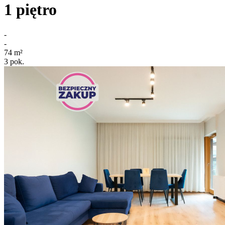
1
piętro
-
-
74
m²
3
pok.